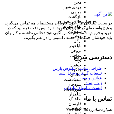
مجن
مهدی شهر
میامی
بازگشت
چهارمحال و بختیاری
در سایت تبلیغاتی من آگهی کاربران مستقیما با هم تماس می‌گیرند
تمام شهر‌ها
و هیچ واسطه‌ای در این میان وجود ندارد، پس دقت فرمایید که در
شهرکرد
خرید و فروشِ شما، سایت من آگهی هیچ دخالتی نداشته و کاربران
آلونی
باید خودشان جنبه‌های مختلف امنیتی را در نظر بگیرند.
اردل
باباحیدر
بروجن
بلداجی
دسترسی سریع
بن
جونقان
طراحی سایت :‌ ققنوس پارس
چلگرد
تبلیغات گسترده شغل شما
سامان
قوانین و مقررات
سفیددشت
ثبت اینماد
سودجان
لیست سایتهای تبلیغاتی
سورشجان
شلمزار
تماس با ما
طاقانک
فارسان
فرادبنه
شماره تماس:
09170261140
فرخ شهر