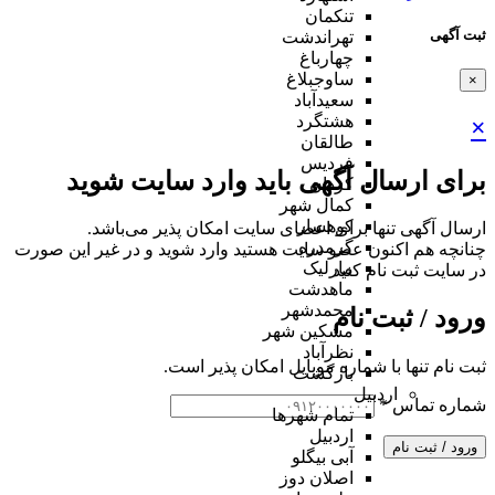
تنکمان
ثبت آگهی
تهراندشت
چهارباغ
ساوجبلاغ
×
سعیدآباد
هشتگرد
×
طالقان
فردیس
برای ارسال آگهی باید وارد سایت شوید
کردان
کمال شهر
کوهسار
ارسال آگهی تنها برای اعضای سایت امکان پذیر می‌باشد.
گرمدره
چنانچه هم‌ اکنون عضو سایت هستید وارد شوید و در غیر این صورت
مارلیک
در سایت ثبت نام کنید
ماهدشت
محمدشهر
ورود / ثبت نام
مشکین شهر
نظرآباد
ثبت نام تنها با شماره موبایل امکان پذیر است.
بازگشت
اردبیل
شماره تماس
*
تمام شهر‌ها
اردبیل
ورود / ثبت نام
آبی بیگلو
اصلان دوز