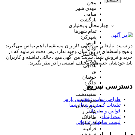
جستجو
مجن
مهدی شهر
میامی
بازگشت
چهارمحال و بختیاری
تمام شهر‌ها
شهرکرد
آلونی
در سایت تبلیغاتی من آگهی کاربران مستقیما با هم تماس می‌گیرند
اردل
و هیچ واسطه‌ای در این میان وجود ندارد، پس دقت فرمایید که در
باباحیدر
خرید و فروشِ شما، سایت من آگهی هیچ دخالتی نداشته و کاربران
بروجن
باید خودشان جنبه‌های مختلف امنیتی را در نظر بگیرند.
بلداجی
بن
جونقان
چلگرد
دسترسی سریع
سامان
سفیددشت
طراحی سایت :‌ ققنوس پارس
سودجان
تبلیغات گسترده شغل شما
سورشجان
قوانین و مقررات
شلمزار
ثبت اینماد
طاقانک
لیست سایتهای تبلیغاتی
فارسان
فرادبنه
فرخ شهر