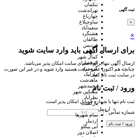
تنکمان
ثبت آگهی
تهراندشت
چهارباغ
ساوجبلاغ
×
سعیدآباد
هشتگرد
×
طالقان
فردیس
برای ارسال آگهی باید وارد سایت شوید
کردان
کمال شهر
کوهسار
ارسال آگهی تنها برای اعضای سایت امکان پذیر می‌باشد.
گرمدره
چنانچه هم‌ اکنون عضو سایت هستید وارد شوید و در غیر این صورت
مارلیک
در سایت ثبت نام کنید
ماهدشت
محمدشهر
ورود / ثبت نام
مشکین شهر
نظرآباد
ثبت نام تنها با شماره موبایل امکان پذیر است.
بازگشت
اردبیل
شماره تماس
*
تمام شهر‌ها
اردبیل
ورود / ثبت نام
آبی بیگلو
اصلان دوز