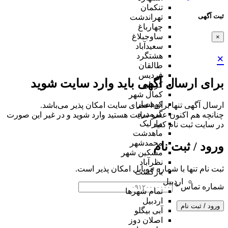
تنکمان
ثبت آگهی
تهراندشت
چهارباغ
ساوجبلاغ
×
سعیدآباد
هشتگرد
×
طالقان
فردیس
برای ارسال آگهی باید وارد سایت شوید
کردان
کمال شهر
کوهسار
ارسال آگهی تنها برای اعضای سایت امکان پذیر می‌باشد.
گرمدره
چنانچه هم‌ اکنون عضو سایت هستید وارد شوید و در غیر این صورت
مارلیک
در سایت ثبت نام کنید
ماهدشت
محمدشهر
ورود / ثبت نام
مشکین شهر
نظرآباد
ثبت نام تنها با شماره موبایل امکان پذیر است.
بازگشت
اردبیل
شماره تماس
*
تمام شهر‌ها
اردبیل
ورود / ثبت نام
آبی بیگلو
اصلان دوز