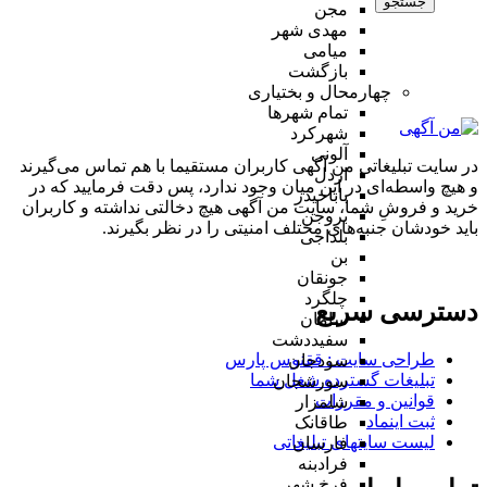
جستجو
مجن
مهدی شهر
میامی
بازگشت
چهارمحال و بختیاری
تمام شهر‌ها
شهرکرد
آلونی
در سایت تبلیغاتی من آگهی کاربران مستقیما با هم تماس می‌گیرند
اردل
و هیچ واسطه‌ای در این میان وجود ندارد، پس دقت فرمایید که در
باباحیدر
خرید و فروشِ شما، سایت من آگهی هیچ دخالتی نداشته و کاربران
بروجن
باید خودشان جنبه‌های مختلف امنیتی را در نظر بگیرند.
بلداجی
بن
جونقان
چلگرد
دسترسی سریع
سامان
سفیددشت
طراحی سایت :‌ ققنوس پارس
سودجان
تبلیغات گسترده شغل شما
سورشجان
قوانین و مقررات
شلمزار
ثبت اینماد
طاقانک
لیست سایتهای تبلیغاتی
فارسان
فرادبنه
فرخ شهر