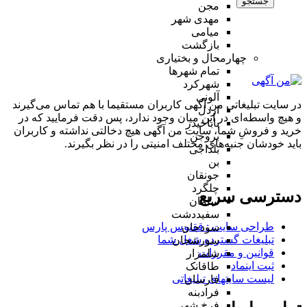
جستجو
مجن
مهدی شهر
میامی
بازگشت
چهارمحال و بختیاری
تمام شهر‌ها
شهرکرد
آلونی
در سایت تبلیغاتی من آگهی کاربران مستقیما با هم تماس می‌گیرند
اردل
و هیچ واسطه‌ای در این میان وجود ندارد، پس دقت فرمایید که در
باباحیدر
خرید و فروشِ شما، سایت من آگهی هیچ دخالتی نداشته و کاربران
بروجن
باید خودشان جنبه‌های مختلف امنیتی را در نظر بگیرند.
بلداجی
بن
جونقان
چلگرد
دسترسی سریع
سامان
سفیددشت
طراحی سایت :‌ ققنوس پارس
سودجان
تبلیغات گسترده شغل شما
سورشجان
قوانین و مقررات
شلمزار
ثبت اینماد
طاقانک
لیست سایتهای تبلیغاتی
فارسان
فرادبنه
فرخ شهر