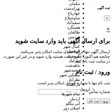
تنکمان
ثبت آگهی
تهراندشت
چهارباغ
ساوجبلاغ
×
سعیدآباد
هشتگرد
×
طالقان
فردیس
برای ارسال آگهی باید وارد سایت شوید
کردان
کمال شهر
کوهسار
ارسال آگهی تنها برای اعضای سایت امکان پذیر می‌باشد.
گرمدره
چنانچه هم‌ اکنون عضو سایت هستید وارد شوید و در غیر این صورت
مارلیک
در سایت ثبت نام کنید
ماهدشت
محمدشهر
ورود / ثبت نام
مشکین شهر
نظرآباد
ثبت نام تنها با شماره موبایل امکان پذیر است.
بازگشت
اردبیل
شماره تماس
*
تمام شهر‌ها
اردبیل
ورود / ثبت نام
آبی بیگلو
اصلان دوز