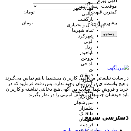
آگهی ویژه
مجن
موقعیت
مهدی شهر
کمترین قیمت
تومان
میامی
بازگشت
بیشترین قیمت
تومان
چهارمحال و بختیاری
تمام شهر‌ها
جستجو
شهرکرد
آلونی
اردل
باباحیدر
بروجن
بلداجی
بن
جونقان
در سایت تبلیغاتی من آگهی کاربران مستقیما با هم تماس می‌گیرند
چلگرد
و هیچ واسطه‌ای در این میان وجود ندارد، پس دقت فرمایید که در
سامان
خرید و فروشِ شما، سایت من آگهی هیچ دخالتی نداشته و کاربران
سفیددشت
باید خودشان جنبه‌های مختلف امنیتی را در نظر بگیرند.
سودجان
سورشجان
شلمزار
طاقانک
دسترسی سریع
فارسان
فرادبنه
طراحی سایت :‌ ققنوس پارس
فرخ شهر