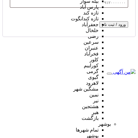
بیله سوار
پارس آباد
تازه کند
تازه کندانگوت
جعفرآباد
ورود / ثبت نام
خلخال
رضی
سرعین
عنبران
فخرآباد
کلور
کوراییم
گرمی
گیوی
لاهرود
مشگین شهر
نمین
نیر
هشتجین
هیر
بازگشت
بوشهر
تمام شهر‌ها
بوشهر