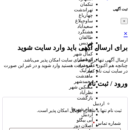
تنکمان
ثبت آگهی
تهراندشت
چهارباغ
ساوجبلاغ
×
سعیدآباد
هشتگرد
×
طالقان
فردیس
برای ارسال آگهی باید وارد سایت شوید
کردان
کمال شهر
کوهسار
ارسال آگهی تنها برای اعضای سایت امکان پذیر می‌باشد.
گرمدره
چنانچه هم‌ اکنون عضو سایت هستید وارد شوید و در غیر این صورت
مارلیک
در سایت ثبت نام کنید
ماهدشت
محمدشهر
ورود / ثبت نام
مشکین شهر
نظرآباد
بازگشت
اردبیل
تمام شهر‌ها
ثبت نام تنها با شماره موبایل امکان پذیر است.
اردبیل
آبی بیگلو
شماره تماس
*
اصلان دوز