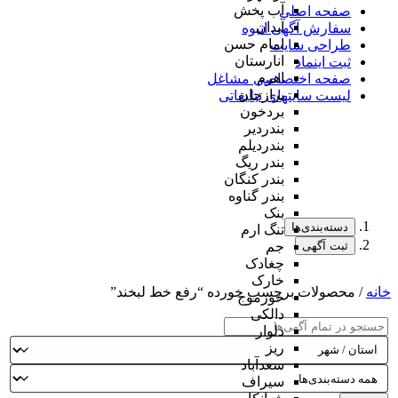
آب پخش
صفحه اصلی
آبدان
سفارش آگهی انبوه
امام حسن
طراحی سایت
انارستان
ثبت اینماد
اهرم
صفحه اختصاصی مشاغل
برازجان
لیست سایتهای تبلیغاتی
بردخون
بندردیر
بندردیلم
بندر ریگ
بندر کنگان
بندر گناوه
بنک
دسته‌بندی‌ها
تنگ ارم
ثبت آگهی
جم
چغادک
خارک
خانه
/ محصولات برچسب خورده “رفع خط لبخند”
خورموج
دالکی
دلوار
ریز
سعدآباد
سیراف