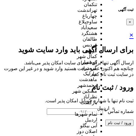
تنکمان
ثبت آگهی
تهراندشت
چهارباغ
ساوجبلاغ
×
سعیدآباد
هشتگرد
×
طالقان
فردیس
برای ارسال آگهی باید وارد سایت شوید
کردان
کمال شهر
کوهسار
ارسال آگهی تنها برای اعضای سایت امکان پذیر می‌باشد.
گرمدره
چنانچه هم‌ اکنون عضو سایت هستید وارد شوید و در غیر این صورت
مارلیک
در سایت ثبت نام کنید
ماهدشت
محمدشهر
ورود / ثبت نام
مشکین شهر
نظرآباد
ثبت نام تنها با شماره موبایل امکان پذیر است.
بازگشت
اردبیل
شماره تماس
*
تمام شهر‌ها
اردبیل
ورود / ثبت نام
آبی بیگلو
اصلان دوز