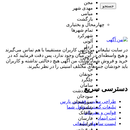
مجن
جستجو
مهدی شهر
میامی
بازگشت
چهارمحال و بختیاری
تمام شهر‌ها
شهرکرد
آلونی
اردل
در سایت تبلیغاتی من آگهی کاربران مستقیما با هم تماس می‌گیرند
باباحیدر
و هیچ واسطه‌ای در این میان وجود ندارد، پس دقت فرمایید که در
بروجن
خرید و فروشِ شما، سایت من آگهی هیچ دخالتی نداشته و کاربران
بلداجی
باید خودشان جنبه‌های مختلف امنیتی را در نظر بگیرند.
بن
جونقان
چلگرد
سامان
دسترسی سریع
سفیددشت
سودجان
طراحی سایت :‌ ققنوس پارس
سورشجان
تبلیغات گسترده شغل شما
شلمزار
قوانین و مقررات
طاقانک
ثبت اینماد
فارسان
لیست سایتهای تبلیغاتی
فرادبنه
فرخ شهر