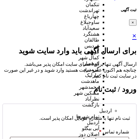
تنکمان
ثبت آگهی
تهراندشت
چهارباغ
ساوجبلاغ
×
سعیدآباد
هشتگرد
×
طالقان
فردیس
برای ارسال آگهی باید وارد سایت شوید
کردان
کمال شهر
کوهسار
ارسال آگهی تنها برای اعضای سایت امکان پذیر می‌باشد.
گرمدره
چنانچه هم‌ اکنون عضو سایت هستید وارد شوید و در غیر این صورت
مارلیک
در سایت ثبت نام کنید
ماهدشت
محمدشهر
ورود / ثبت نام
مشکین شهر
نظرآباد
بازگشت
اردبیل
تمام شهر‌ها
ثبت نام تنها با شماره موبایل امکان پذیر است.
اردبیل
آبی بیگلو
شماره تماس
*
اصلان دوز