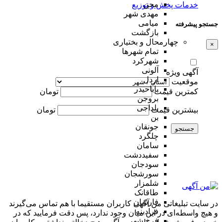
مجن
خدمات پخش و توزیع
مهدی شهر
میامی
جستجو پیشرفته
بازگشت
چهارمحال و بختیاری
×
تمام شهر‌ها
شهرکرد
آلونی
آگهی ویژه
اردل
موقعیت
باباحیدر
کمترین قیمت
تومان
بروجن
بلداجی
بیشترین قیمت
تومان
بن
جونقان
جستجو
چلگرد
سامان
سفیددشت
سودجان
سورشجان
شلمزار
طاقانک
فارسان
در سایت تبلیغاتی من آگهی کاربران مستقیما با هم تماس می‌گیرند
فرادبنه
و هیچ واسطه‌ای در این میان وجود ندارد، پس دقت فرمایید که در
فرخ شهر