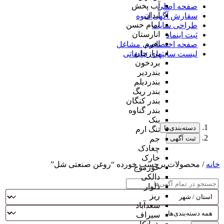
آب پخش
صفحه اصلی
آبدان
سفارش آگهی انبوه
امام حسن
طراحی سایت
انارستان
ثبت اینماد
اهرم
صفحه اختصاصی مشاغل
برازجان
لیست سایتهای تبلیغاتی
بردخون
بندردیر
بندردیلم
بندر ریگ
بندر کنگان
بندر گناوه
بنک
دسته‌بندی‌ها
تنگ ارم
ثبت آگهی
جم
چغادک
خارک
خانه
/ محصولات برچسب خورده “روغن صنعتی شل”
خورموج
دالکی
دلوار
ریز
سعدآباد
سیراف