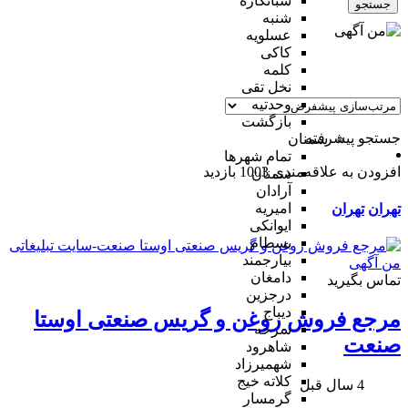
شبانکاره
جستجو
شنبه
عسلویه
کاکی
کلمه
نخل تقی
وحدتیه
بازگشت
جستجو پیشرفته
سمنان
تمام شهر‌ها
افزودن به علاقه‌مندی
1003 بازدید
سمنان
آرادان
امیریه
تهران
تهران
ایوانکی
بسطام
بیارجمند
دامغان
تماس بگیرید
درجزین
دیباج
مرجع فروش روغن و گریس صنعتی اوستا
سرخه
صنعت
شاهرود
شهمیرزاد
کلاته خیج
4 سال قبل
گرمسار