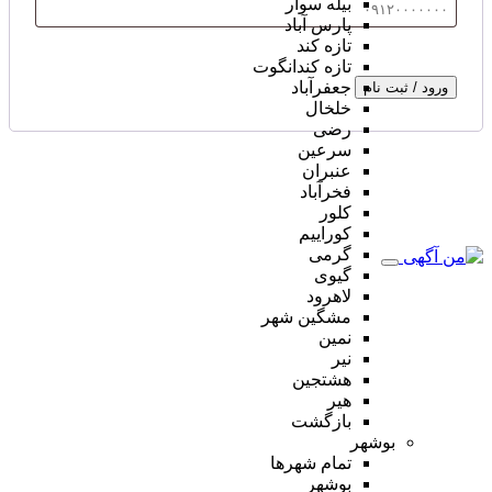
بیله سوار
پارس آباد
تازه کند
تازه کندانگوت
جعفرآباد
ورود / ثبت نام
خلخال
رضی
سرعین
عنبران
فخرآباد
کلور
کوراییم
گرمی
گیوی
لاهرود
مشگین شهر
نمین
نیر
هشتجین
هیر
بازگشت
بوشهر
تمام شهر‌ها
بوشهر