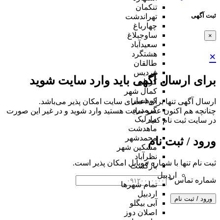
تنکمان
ثبت آگهی
تهراندشت
چهارباغ
ساوجبلاغ
×
سعیدآباد
هشتگرد
×
طالقان
فردیس
برای ارسال آگهی باید وارد سایت شوید
کردان
کمال شهر
کوهسار
ارسال آگهی تنها برای اعضای سایت امکان پذیر می‌باشد.
گرمدره
چنانچه هم‌ اکنون عضو سایت هستید وارد شوید و در غیر این صورت
مارلیک
در سایت ثبت نام کنید
ماهدشت
محمدشهر
ورود / ثبت نام
مشکین شهر
نظرآباد
ثبت نام تنها با شماره موبایل امکان پذیر است.
بازگشت
اردبیل
شماره تماس
*
تمام شهر‌ها
اردبیل
ورود / ثبت نام
آبی بیگلو
اصلان دوز