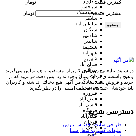
سبزوار
کمترین قیمت
تومان
سرخس
سفیدسنگ
بیشترین قیمت
تومان
سلامی
سلطان آباد
جستجو
سنگان
شادمهر
شاندیز
ششتمد
شهرآباد
شهرزو
صالح آباد
طرقبه
در سایت تبلیغاتی من آگهی کاربران مستقیما با هم تماس می‌گیرند
عشق آباد
و هیچ واسطه‌ای در این میان وجود ندارد، پس دقت فرمایید که در
فرهادگرد
خرید و فروشِ شما، سایت من آگهی هیچ دخالتی نداشته و کاربران
فریمان
باید خودشان جنبه‌های مختلف امنیتی را در نظر بگیرند.
فیروزه
فیض آباد
قاسم آباد
دسترسی سریع
قدمگاه
قلندرآباد
قوچان
طراحی سایت :‌ ققنوس پارس
کاخک
تبلیغات گسترده شغل شما
کاریز