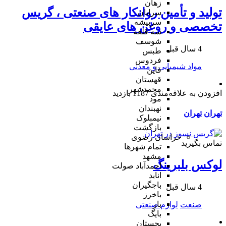
زهان
تولید و تأمین روانکار های صنعتی ، گریس
سرایان
سربیشه
تخصصی و روغن های عایقی
سه قلعه
شوسف
4 سال قبل
طبس
فردوس
مواد شیمیایی و معدنی
قاین
قهستان
محمدشهر
افزودن به علاقه‌مندی
1187 بازدید
مود
نهبندان
تهران
تهران
نیمبلوک
بازگشت
خراسان رضوی
تماس بگیرید
تمام شهر‌ها
مشهد
لوکس بلبرینگ
احمدآباد صولت
انابد
باجگیران
4 سال قبل
باخرز
بار
صنعت
لوازم صنعتی
بایگ
بجستان