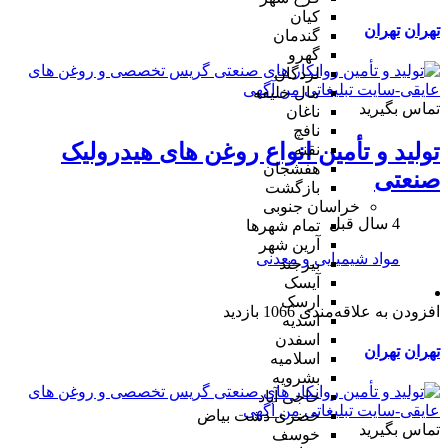
کیان
تهران
تهران
گندمان
گهرو
لردگان
مال خلیفه
تماس بگیرید
ناغان
نافچ
تولید و تأمین انواع روغن های هیدرولیک
نقنه
هفشجان
صنعتی
بازگشت
خراسان جنوبی
4 سال قبل
تمام شهر‌ها
آرین شهر
مواد شیمیایی و معدنی
بیرجند
آیسک
ارسک
افزودن به علاقه‌مندی
1066 بازدید
اسدیه
اسفدن
تهران
تهران
اسلامیه
بشرویه
حاجی آباد
خضری دشت بیاض
تماس بگیرید
خوسف