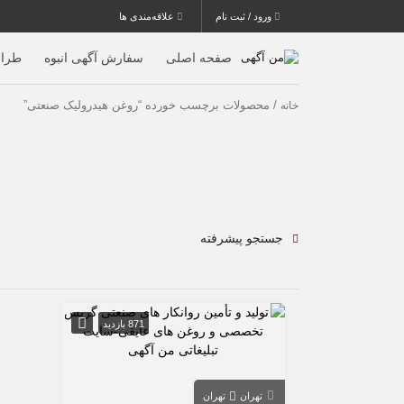
ورود / ثبت نام
علاقه‌مندی ها
صفحه اصلی
سفارش آگهی انبوه
طرا
/ محصولات برچسب خورده “روغن هیدرولیک صنعتی”
خانه
جستجو پیشرفته
871 بازدید
تهران
تهران