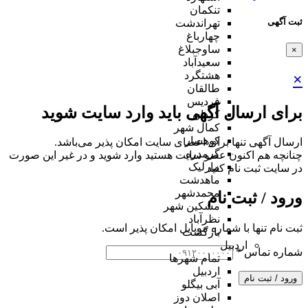
تنکمان
ثبت آگهی
تهراندشت
چهارباغ
ساوجبلاغ
×
سعیدآباد
هشتگرد
×
طالقان
فردیس
برای ارسال آگهی باید وارد سایت شوید
کردان
کمال شهر
کوهسار
ارسال آگهی تنها برای اعضای سایت امکان پذیر می‌باشد.
گرمدره
چنانچه هم‌ اکنون عضو سایت هستید وارد شوید و در غیر این صورت
مارلیک
در سایت ثبت نام کنید
ماهدشت
محمدشهر
ورود / ثبت نام
مشکین شهر
نظرآباد
ثبت نام تنها با شماره موبایل امکان پذیر است.
بازگشت
اردبیل
شماره تماس
*
تمام شهر‌ها
اردبیل
ورود / ثبت نام
آبی بیگلو
اصلان دوز