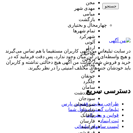
مجن
جستجو
مهدی شهر
میامی
بازگشت
چهارمحال و بختیاری
تمام شهر‌ها
شهرکرد
آلونی
اردل
در سایت تبلیغاتی من آگهی کاربران مستقیما با هم تماس می‌گیرند
باباحیدر
و هیچ واسطه‌ای در این میان وجود ندارد، پس دقت فرمایید که در
بروجن
خرید و فروشِ شما، سایت من آگهی هیچ دخالتی نداشته و کاربران
بلداجی
باید خودشان جنبه‌های مختلف امنیتی را در نظر بگیرند.
بن
جونقان
چلگرد
سامان
دسترسی سریع
سفیددشت
سودجان
طراحی سایت :‌ ققنوس پارس
سورشجان
تبلیغات گسترده شغل شما
شلمزار
قوانین و مقررات
طاقانک
ثبت اینماد
فارسان
لیست سایتهای تبلیغاتی
فرادبنه
فرخ شهر