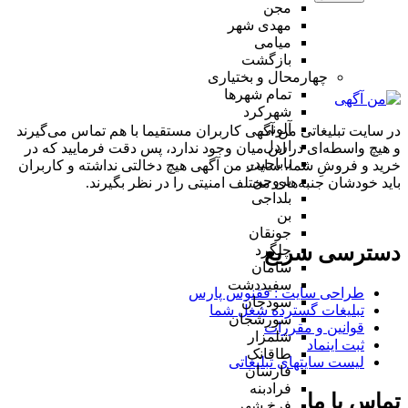
مجن
مهدی شهر
میامی
بازگشت
چهارمحال و بختیاری
تمام شهر‌ها
شهرکرد
آلونی
در سایت تبلیغاتی من آگهی کاربران مستقیما با هم تماس می‌گیرند
اردل
و هیچ واسطه‌ای در این میان وجود ندارد، پس دقت فرمایید که در
باباحیدر
خرید و فروشِ شما، سایت من آگهی هیچ دخالتی نداشته و کاربران
بروجن
باید خودشان جنبه‌های مختلف امنیتی را در نظر بگیرند.
بلداجی
بن
جونقان
دسترسی سریع
چلگرد
سامان
سفیددشت
طراحی سایت :‌ ققنوس پارس
سودجان
تبلیغات گسترده شغل شما
سورشجان
قوانین و مقررات
شلمزار
ثبت اینماد
طاقانک
لیست سایتهای تبلیغاتی
فارسان
فرادبنه
تماس با ما
فرخ شهر