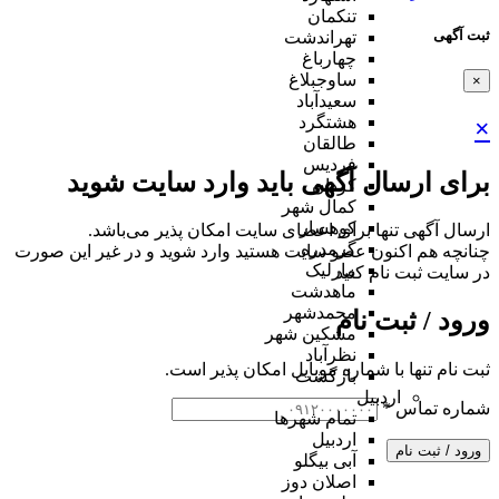
تنکمان
ثبت آگهی
تهراندشت
چهارباغ
ساوجبلاغ
×
سعیدآباد
هشتگرد
×
طالقان
فردیس
برای ارسال آگهی باید وارد سایت شوید
کردان
کمال شهر
کوهسار
ارسال آگهی تنها برای اعضای سایت امکان پذیر می‌باشد.
گرمدره
چنانچه هم‌ اکنون عضو سایت هستید وارد شوید و در غیر این صورت
مارلیک
در سایت ثبت نام کنید
ماهدشت
محمدشهر
ورود / ثبت نام
مشکین شهر
نظرآباد
ثبت نام تنها با شماره موبایل امکان پذیر است.
بازگشت
اردبیل
شماره تماس
*
تمام شهر‌ها
اردبیل
ورود / ثبت نام
آبی بیگلو
اصلان دوز