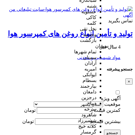
شبانکاره
شنبه
عسلویه
کاکی
تماس بگیرید
کلمه
نخل تقی
تولید و تأمین انواع روغن های کمپرسور هوا
وحدتیه
بازگشت
سمنان
4 سال قبل
تمام شهر‌ها
مواد شیمیایی و معدنی
سمنان
آرادان
امیریه
جستجو پیشرفته
ایوانکی
بسطام
×
بیارجمند
دامغان
درجزین
آگهی ویژه
دیباج
موقعیت
سرخه
کمترین قیمت
تومان
شاهرود
شهمیرزاد
بیشترین قیمت
تومان
کلاته خیج
گرمسار
جستجو