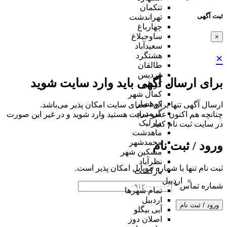
تنکمان
ثبت آگهی
تهراندشت
چهارباغ
ساوجبلاغ
×
سعیدآباد
هشتگرد
×
طالقان
فردیس
برای ارسال آگهی باید وارد سایت شوید
کردان
کمال شهر
کوهسار
ارسال آگهی تنها برای اعضای سایت امکان پذیر می‌باشد.
گرمدره
چنانچه هم‌ اکنون عضو سایت هستید وارد شوید و در غیر این صورت
مارلیک
در سایت ثبت نام کنید
ماهدشت
محمدشهر
ورود / ثبت نام
مشکین شهر
نظرآباد
ثبت نام تنها با شماره موبایل امکان پذیر است.
بازگشت
اردبیل
شماره تماس
*
تمام شهر‌ها
اردبیل
ورود / ثبت نام
آبی بیگلو
اصلان دوز