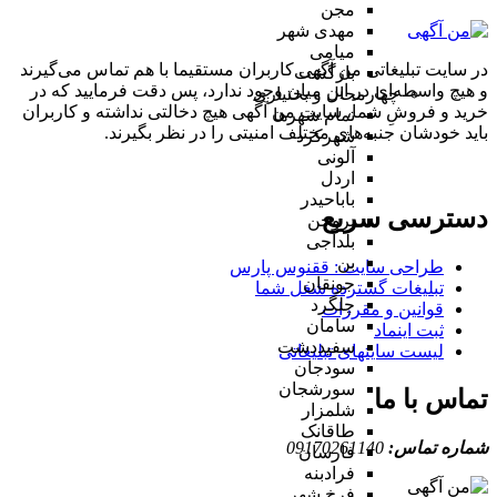
مجن
مهدی شهر
میامی
در سایت تبلیغاتی من آگهی کاربران مستقیما با هم تماس می‌گیرند
بازگشت
و هیچ واسطه‌ای در این میان وجود ندارد، پس دقت فرمایید که در
چهارمحال و بختیاری
خرید و فروشِ شما، سایت من آگهی هیچ دخالتی نداشته و کاربران
تمام شهر‌ها
باید خودشان جنبه‌های مختلف امنیتی را در نظر بگیرند.
شهرکرد
آلونی
اردل
باباحیدر
دسترسی سریع
بروجن
بلداجی
بن
طراحی سایت :‌ ققنوس پارس
جونقان
تبلیغات گسترده شغل شما
چلگرد
قوانین و مقررات
سامان
ثبت اینماد
سفیددشت
لیست سایتهای تبلیغاتی
سودجان
سورشجان
تماس با ما
شلمزار
طاقانک
شماره تماس:
09170261140
فارسان
فرادبنه
فرخ شهر