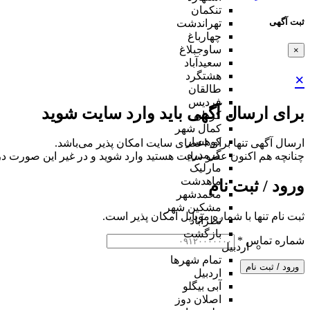
تنکمان
ثبت آگهی
تهراندشت
چهارباغ
ساوجبلاغ
×
سعیدآباد
هشتگرد
×
طالقان
فردیس
برای ارسال آگهی باید وارد سایت شوید
کردان
کمال شهر
کوهسار
ارسال آگهی تنها برای اعضای سایت امکان پذیر می‌باشد.
گرمدره
چنانچه هم‌ اکنون عضو سایت هستید وارد شوید و در غیر این صورت در
مارلیک
ماهدشت
ورود / ثبت نام
محمدشهر
مشکین شهر
ثبت نام تنها با شماره موبایل امکان پذیر است.
نظرآباد
بازگشت
شماره تماس
*
اردبیل
تمام شهر‌ها
ورود / ثبت نام
اردبیل
آبی بیگلو
اصلان دوز