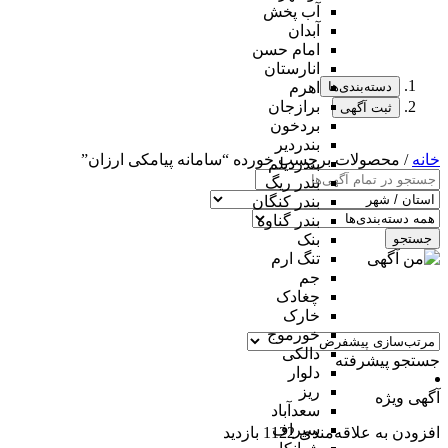
آب پخش
آبدان
امام حسن
انارستان
دسته‌بندی‌ها
اهرم
برازجان
ثبت آگهی
بردخون
بندردیر
خانه
/ محصولات برچسب خورده “سامانه پیامکی ارزان”
بندردیلم
بندر ریگ
بندر کنگان
بندر گناوه
جستجو
بنک
تنگ ارم
جم
چغادک
خارک
خورموج
دالکی
جستجو پیشرفته
دلوار
ریز
آگهی ویژه
سعدآباد
سیراف
افزودن به علاقه‌مندی
1122 بازدید