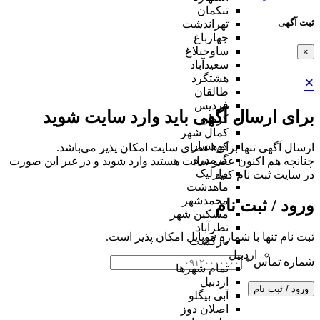
تنکمان
ثبت آگهی
تهراندشت
چهارباغ
ساوجبلاغ
×
سعیدآباد
هشتگرد
×
طالقان
فردیس
برای ارسال آگهی باید وارد سایت شوید
کردان
کمال شهر
کوهسار
ارسال آگهی تنها برای اعضای سایت امکان پذیر می‌باشد.
گرمدره
چنانچه هم‌ اکنون عضو سایت هستید وارد شوید و در غیر این صورت
مارلیک
در سایت ثبت نام کنید
ماهدشت
محمدشهر
ورود / ثبت نام
مشکین شهر
نظرآباد
ثبت نام تنها با شماره موبایل امکان پذیر است.
بازگشت
اردبیل
شماره تماس
*
تمام شهر‌ها
اردبیل
ورود / ثبت نام
آبی بیگلو
اصلان دوز