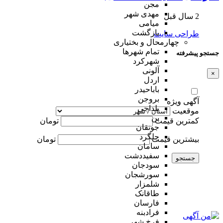
مجن
مهدی شهر
2 سال قبل
میامی
بازگشت
طراحی سایت
چهارمحال و بختیاری
تمام شهر‌ها
جستجو پیشرفته
شهرکرد
آلونی
×
اردل
باباحیدر
بروجن
آگهی ویژه
بلداجی
موقعیت
بن
کمترین قیمت
تومان
جونقان
چلگرد
بیشترین قیمت
تومان
سامان
سفیددشت
جستجو
سودجان
سورشجان
شلمزار
طاقانک
فارسان
فرادبنه
فرخ شهر