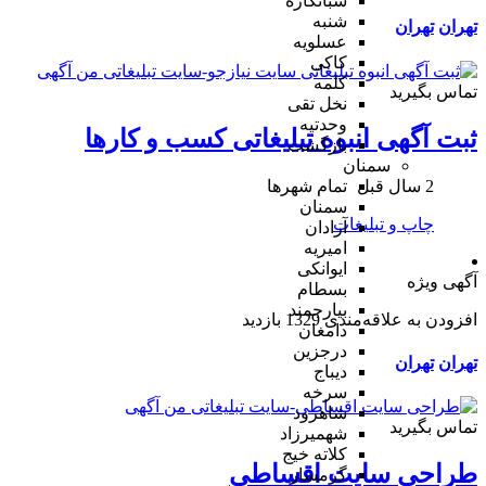
شبانکاره
شنبه
تهران
تهران
عسلویه
کاکی
کلمه
تماس بگیرید
نخل تقی
وحدتیه
ثبت آگهی انبوه تبلیغاتی کسب و کارها
بازگشت
سمنان
2 سال قبل
تمام شهر‌ها
سمنان
چاپ و تبلیغات
آرادان
امیریه
ایوانکی
آگهی ویژه
بسطام
بیارجمند
افزودن به علاقه‌مندی
1329 بازدید
دامغان
درجزین
تهران
تهران
دیباج
سرخه
شاهرود
تماس بگیرید
شهمیرزاد
کلاته خیج
طراحی سایت اقساطی
گرمسار