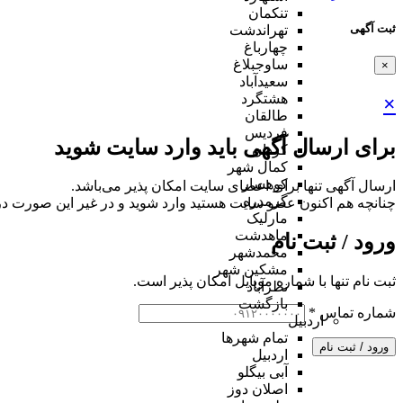
تنکمان
ثبت آگهی
تهراندشت
چهارباغ
ساوجبلاغ
×
سعیدآباد
هشتگرد
×
طالقان
فردیس
برای ارسال آگهی باید وارد سایت شوید
کردان
کمال شهر
کوهسار
ارسال آگهی تنها برای اعضای سایت امکان پذیر می‌باشد.
گرمدره
چنانچه هم‌ اکنون عضو سایت هستید وارد شوید و در غیر این صورت در
مارلیک
ماهدشت
ورود / ثبت نام
محمدشهر
مشکین شهر
ثبت نام تنها با شماره موبایل امکان پذیر است.
نظرآباد
بازگشت
شماره تماس
*
اردبیل
تمام شهر‌ها
ورود / ثبت نام
اردبیل
آبی بیگلو
اصلان دوز