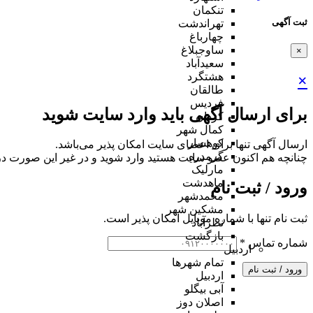
تنکمان
ثبت آگهی
تهراندشت
چهارباغ
ساوجبلاغ
×
سعیدآباد
هشتگرد
×
طالقان
فردیس
برای ارسال آگهی باید وارد سایت شوید
کردان
کمال شهر
کوهسار
ارسال آگهی تنها برای اعضای سایت امکان پذیر می‌باشد.
گرمدره
چنانچه هم‌ اکنون عضو سایت هستید وارد شوید و در غیر این صورت در
مارلیک
ماهدشت
ورود / ثبت نام
محمدشهر
مشکین شهر
ثبت نام تنها با شماره موبایل امکان پذیر است.
نظرآباد
بازگشت
شماره تماس
*
اردبیل
تمام شهر‌ها
ورود / ثبت نام
اردبیل
آبی بیگلو
اصلان دوز