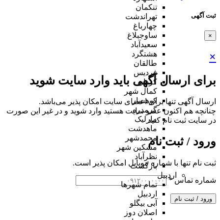
تنکمان
ثبت آگهی
تهراندشت
چهارباغ
ساوجبلاغ
×
سعیدآباد
هشتگرد
×
طالقان
فردیس
برای ارسال آگهی باید وارد سایت شوید
کردان
کمال شهر
کوهسار
ارسال آگهی تنها برای اعضای سایت امکان پذیر می‌باشد.
گرمدره
چنانچه هم‌ اکنون عضو سایت هستید وارد شوید و در غیر این صورت
مارلیک
در سایت ثبت نام کنید
ماهدشت
محمدشهر
ورود / ثبت نام
مشکین شهر
نظرآباد
ثبت نام تنها با شماره موبایل امکان پذیر است.
بازگشت
اردبیل
شماره تماس
*
تمام شهر‌ها
اردبیل
ورود / ثبت نام
آبی بیگلو
اصلان دوز