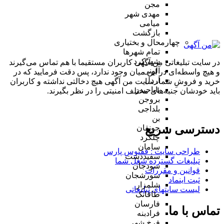
مجن
مهدی شهر
میامی
بازگشت
چهارمحال و بختیاری
تمام شهر‌ها
شهرکرد
در سایت تبلیغاتی من آگهی کاربران مستقیما با هم تماس می‌گیرند
آلونی
و هیچ واسطه‌ای در این میان وجود ندارد، پس دقت فرمایید که در
اردل
خرید و فروشِ شما، سایت من آگهی هیچ دخالتی نداشته و کاربران
باباحیدر
باید خودشان جنبه‌های مختلف امنیتی را در نظر بگیرند.
بروجن
بلداجی
بن
دسترسی سریع
جونقان
چلگرد
سامان
طراحی سایت :‌ ققنوس پارس
سفیددشت
تبلیغات گسترده شغل شما
سودجان
قوانین و مقررات
سورشجان
ثبت اینماد
شلمزار
لیست سایتهای تبلیغاتی
طاقانک
فارسان
تماس با ما
فرادبنه
فرخ شهر