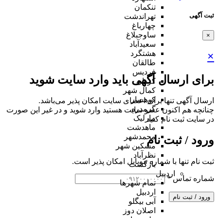
تنکمان
ثبت آگهی
تهراندشت
چهارباغ
ساوجبلاغ
×
سعیدآباد
هشتگرد
×
طالقان
فردیس
برای ارسال آگهی باید وارد سایت شوید
کردان
کمال شهر
کوهسار
ارسال آگهی تنها برای اعضای سایت امکان پذیر می‌باشد.
گرمدره
چنانچه هم‌ اکنون عضو سایت هستید وارد شوید و در غیر این صورت
مارلیک
در سایت ثبت نام کنید
ماهدشت
محمدشهر
ورود / ثبت نام
مشکین شهر
نظرآباد
ثبت نام تنها با شماره موبایل امکان پذیر است.
بازگشت
اردبیل
شماره تماس
*
تمام شهر‌ها
اردبیل
ورود / ثبت نام
آبی بیگلو
اصلان دوز