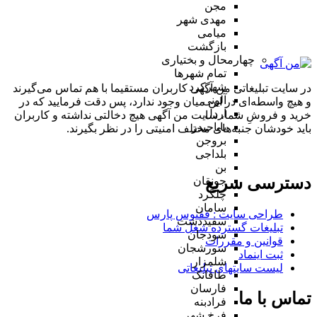
مجن
مهدی شهر
میامی
بازگشت
چهارمحال و بختیاری
تمام شهر‌ها
شهرکرد
در سایت تبلیغاتی من آگهی کاربران مستقیما با هم تماس می‌گیرند
آلونی
و هیچ واسطه‌ای در این میان وجود ندارد، پس دقت فرمایید که در
اردل
خرید و فروشِ شما، سایت من آگهی هیچ دخالتی نداشته و کاربران
باباحیدر
باید خودشان جنبه‌های مختلف امنیتی را در نظر بگیرند.
بروجن
بلداجی
بن
دسترسی سریع
جونقان
چلگرد
سامان
طراحی سایت :‌ ققنوس پارس
سفیددشت
تبلیغات گسترده شغل شما
سودجان
قوانین و مقررات
سورشجان
ثبت اینماد
شلمزار
لیست سایتهای تبلیغاتی
طاقانک
فارسان
تماس با ما
فرادبنه
فرخ شهر