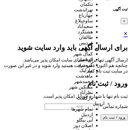
تنکمان
ثبت آگهی
تهراندشت
چهارباغ
ساوجبلاغ
×
سعیدآباد
هشتگرد
×
طالقان
فردیس
برای ارسال آگهی باید وارد سایت شوید
کردان
کمال شهر
کوهسار
ارسال آگهی تنها برای اعضای سایت امکان پذیر می‌باشد.
گرمدره
چنانچه هم‌ اکنون عضو سایت هستید وارد شوید و در غیر این صورت
مارلیک
در سایت ثبت نام کنید
ماهدشت
محمدشهر
ورود / ثبت نام
مشکین شهر
نظرآباد
ثبت نام تنها با شماره موبایل امکان پذیر است.
بازگشت
اردبیل
شماره تماس
*
تمام شهر‌ها
اردبیل
ورود / ثبت نام
آبی بیگلو
اصلان دوز