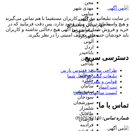
مجن
مهدی شهر
میامی
در سایت تبلیغاتی من آگهی کاربران مستقیما با هم تماس می‌گیرند
بازگشت
و هیچ واسطه‌ای در این میان وجود ندارد، پس دقت فرمایید که در
چهارمحال و بختیاری
خرید و فروشِ شما، سایت من آگهی هیچ دخالتی نداشته و کاربران
تمام شهر‌ها
باید خودشان جنبه‌های مختلف امنیتی را در نظر بگیرند.
شهرکرد
آلونی
اردل
باباحیدر
دسترسی سریع
بروجن
بلداجی
بن
طراحی سایت :‌ ققنوس پارس
جونقان
تبلیغات گسترده شغل شما
چلگرد
قوانین و مقررات
سامان
ثبت اینماد
سفیددشت
لیست سایتهای تبلیغاتی
سودجان
سورشجان
تماس با ما
شلمزار
طاقانک
شماره تماس:
09170261140
فارسان
فرادبنه
فرخ شهر