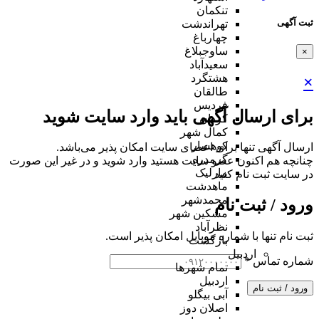
تنکمان
ثبت آگهی
تهراندشت
چهارباغ
ساوجبلاغ
×
سعیدآباد
هشتگرد
×
طالقان
فردیس
برای ارسال آگهی باید وارد سایت شوید
کردان
کمال شهر
کوهسار
ارسال آگهی تنها برای اعضای سایت امکان پذیر می‌باشد.
گرمدره
چنانچه هم‌ اکنون عضو سایت هستید وارد شوید و در غیر این صورت
مارلیک
در سایت ثبت نام کنید
ماهدشت
محمدشهر
ورود / ثبت نام
مشکین شهر
نظرآباد
ثبت نام تنها با شماره موبایل امکان پذیر است.
بازگشت
اردبیل
شماره تماس
*
تمام شهر‌ها
اردبیل
ورود / ثبت نام
آبی بیگلو
اصلان دوز