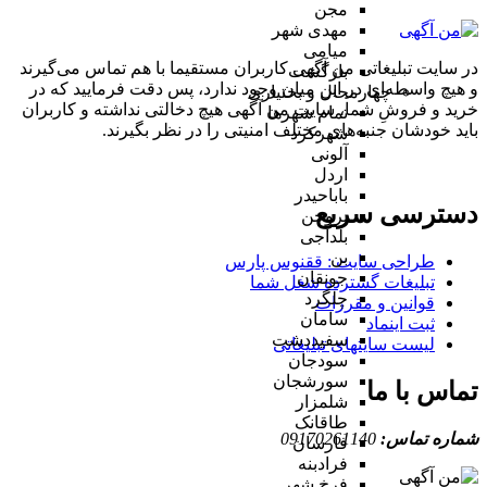
مجن
مهدی شهر
میامی
در سایت تبلیغاتی من آگهی کاربران مستقیما با هم تماس می‌گیرند
بازگشت
و هیچ واسطه‌ای در این میان وجود ندارد، پس دقت فرمایید که در
چهارمحال و بختیاری
خرید و فروشِ شما، سایت من آگهی هیچ دخالتی نداشته و کاربران
تمام شهر‌ها
باید خودشان جنبه‌های مختلف امنیتی را در نظر بگیرند.
شهرکرد
آلونی
اردل
باباحیدر
دسترسی سریع
بروجن
بلداجی
بن
طراحی سایت :‌ ققنوس پارس
جونقان
تبلیغات گسترده شغل شما
چلگرد
قوانین و مقررات
سامان
ثبت اینماد
سفیددشت
لیست سایتهای تبلیغاتی
سودجان
سورشجان
تماس با ما
شلمزار
طاقانک
شماره تماس:
09170261140
فارسان
فرادبنه
فرخ شهر