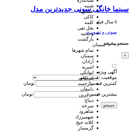
شبانکاره
شنبه
سینما خانگی سونی جدیدترین مدل
عسلویه
کاکی
6 سال قبل
کلمه
نخل تقی
صوتی و تصویری
وحدتیه
بازگشت
جستجو پیشرفته
سمنان
تمام شهر‌ها
سمنان
×
آرادان
امیریه
آگهی ویژه
ایوانکی
موقعیت
بسطام
کمترین قیمت
تومان
بیارجمند
دامغان
بیشترین قیمت
تومان
درجزین
دیباج
جستجو
سرخه
شاهرود
شهمیرزاد
کلاته خیج
گرمسار