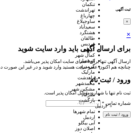
تنکمان
ثبت آگهی
تهراندشت
چهارباغ
ساوجبلاغ
×
سعیدآباد
هشتگرد
×
طالقان
فردیس
برای ارسال آگهی باید وارد سایت شوید
کردان
کمال شهر
کوهسار
ارسال آگهی تنها برای اعضای سایت امکان پذیر می‌باشد.
گرمدره
چنانچه هم‌ اکنون عضو سایت هستید وارد شوید و در غیر این صورت در
مارلیک
ماهدشت
ورود / ثبت نام
محمدشهر
مشکین شهر
ثبت نام تنها با شماره موبایل امکان پذیر است.
نظرآباد
بازگشت
شماره تماس
*
اردبیل
تمام شهر‌ها
ورود / ثبت نام
اردبیل
آبی بیگلو
اصلان دوز