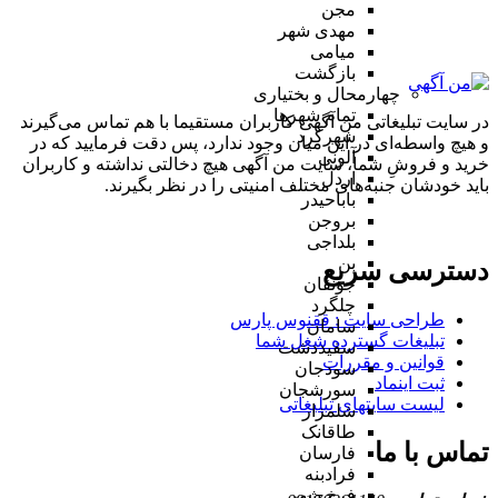
مجن
مهدی شهر
میامی
بازگشت
چهارمحال و بختیاری
تمام شهر‌ها
در سایت تبلیغاتی من آگهی کاربران مستقیما با هم تماس می‌گیرند
شهرکرد
و هیچ واسطه‌ای در این میان وجود ندارد، پس دقت فرمایید که در
آلونی
خرید و فروشِ شما، سایت من آگهی هیچ دخالتی نداشته و کاربران
اردل
باید خودشان جنبه‌های مختلف امنیتی را در نظر بگیرند.
باباحیدر
بروجن
بلداجی
بن
دسترسی سریع
جونقان
چلگرد
طراحی سایت :‌ ققنوس پارس
سامان
تبلیغات گسترده شغل شما
سفیددشت
قوانین و مقررات
سودجان
ثبت اینماد
سورشجان
لیست سایتهای تبلیغاتی
شلمزار
طاقانک
تماس با ما
فارسان
فرادبنه
فرخ شهر