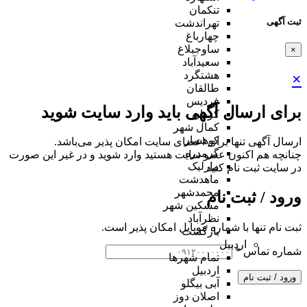
تنکمان
ثبت آگهی
تهراندشت
چهارباغ
ساوجبلاغ
×
سعیدآباد
هشتگرد
×
طالقان
فردیس
برای ارسال آگهی باید وارد سایت شوید
کردان
کمال شهر
کوهسار
ارسال آگهی تنها برای اعضای سایت امکان پذیر می‌باشد.
گرمدره
چنانچه هم‌ اکنون عضو سایت هستید وارد شوید و در غیر این صورت
مارلیک
در سایت ثبت نام کنید
ماهدشت
محمدشهر
ورود / ثبت نام
مشکین شهر
نظرآباد
ثبت نام تنها با شماره موبایل امکان پذیر است.
بازگشت
اردبیل
شماره تماس
*
تمام شهر‌ها
اردبیل
ورود / ثبت نام
آبی بیگلو
اصلان دوز