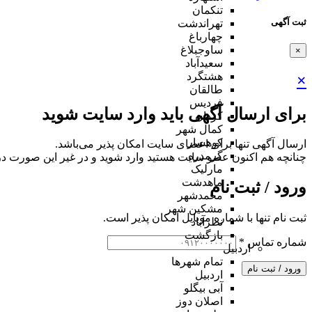
تنکمان
ثبت آگهی
تهراندشت
چهارباغ
ساوجبلاغ
×
سعیدآباد
هشتگرد
×
طالقان
فردیس
برای ارسال آگهی باید وارد سایت شوید
کردان
کمال شهر
کوهسار
ارسال آگهی تنها برای اعضای سایت امکان پذیر می‌باشد.
گرمدره
چنانچه هم‌ اکنون عضو سایت هستید وارد شوید و در غیر این صورت در
مارلیک
ماهدشت
ورود / ثبت نام
محمدشهر
مشکین شهر
ثبت نام تنها با شماره موبایل امکان پذیر است.
نظرآباد
بازگشت
شماره تماس
*
اردبیل
تمام شهر‌ها
ورود / ثبت نام
اردبیل
آبی بیگلو
اصلان دوز