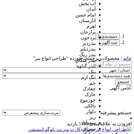
آب پخش
آبدان
امام حسن
انارستان
اهرم
برازجان
دسته‌بندی‌ها
بردخون
ثبت آگهی
بندردیر
بندردیلم
بندر ریگ
خانه
/ محصولات برچسب خورده “طراحی انواع بنر”
بندر کنگان
بندر گناوه
بنک
تنگ ارم
جستجو
جم
چغادک
خارک
خورموج
دالکی
دلوار
جستجو پیشرفته
ریز
سعدآباد
افزودن به علاقه‌مندی
1189 بازدید
سیراف