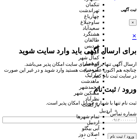
تنکمان
ثبت آگهی
تهراندشت
چهارباغ
ساوجبلاغ
×
سعیدآباد
هشتگرد
×
طالقان
فردیس
برای ارسال آگهی باید وارد سایت شوید
کردان
کمال شهر
کوهسار
ارسال آگهی تنها برای اعضای سایت امکان پذیر می‌باشد.
گرمدره
چنانچه هم‌ اکنون عضو سایت هستید وارد شوید و در غیر این صورت
مارلیک
در سایت ثبت نام کنید
ماهدشت
محمدشهر
ورود / ثبت نام
مشکین شهر
نظرآباد
ثبت نام تنها با شماره موبایل امکان پذیر است.
بازگشت
اردبیل
شماره تماس
*
تمام شهر‌ها
اردبیل
آبی بیگلو
اصلان دوز
ورود / ثبت نام