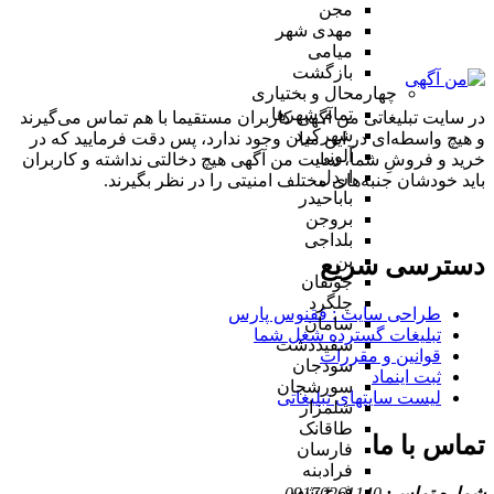
مجن
مهدی شهر
میامی
بازگشت
چهارمحال و بختیاری
تمام شهر‌ها
در سایت تبلیغاتی من آگهی کاربران مستقیما با هم تماس می‌گیرند
شهرکرد
و هیچ واسطه‌ای در این میان وجود ندارد، پس دقت فرمایید که در
آلونی
خرید و فروشِ شما، سایت من آگهی هیچ دخالتی نداشته و کاربران
اردل
باید خودشان جنبه‌های مختلف امنیتی را در نظر بگیرند.
باباحیدر
بروجن
بلداجی
دسترسی سریع
بن
جونقان
چلگرد
طراحی سایت :‌ ققنوس پارس
سامان
تبلیغات گسترده شغل شما
سفیددشت
قوانین و مقررات
سودجان
ثبت اینماد
سورشجان
لیست سایتهای تبلیغاتی
شلمزار
طاقانک
تماس با ما
فارسان
فرادبنه
فرخ شهر
شماره تماس:
09170261140