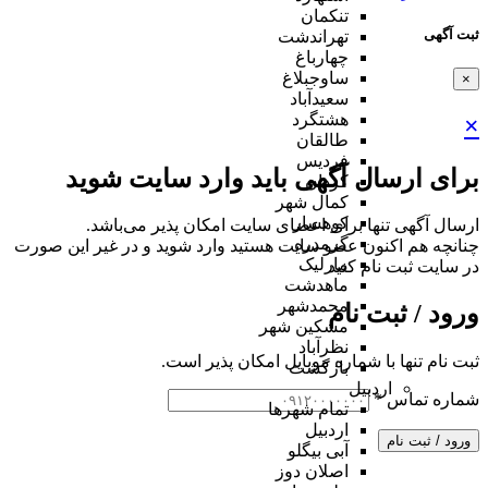
تنکمان
ثبت آگهی
تهراندشت
چهارباغ
ساوجبلاغ
×
سعیدآباد
هشتگرد
×
طالقان
فردیس
برای ارسال آگهی باید وارد سایت شوید
کردان
کمال شهر
کوهسار
ارسال آگهی تنها برای اعضای سایت امکان پذیر می‌باشد.
گرمدره
چنانچه هم‌ اکنون عضو سایت هستید وارد شوید و در غیر این صورت
مارلیک
در سایت ثبت نام کنید
ماهدشت
محمدشهر
ورود / ثبت نام
مشکین شهر
نظرآباد
ثبت نام تنها با شماره موبایل امکان پذیر است.
بازگشت
اردبیل
شماره تماس
*
تمام شهر‌ها
اردبیل
ورود / ثبت نام
آبی بیگلو
اصلان دوز