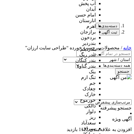
آب پخش
آبدان
امام حسن
انارستان
دسته‌بندی‌ها
اهرم
برازجان
ثبت آگهی
بردخون
بندردیر
خانه
/ محصولات برچسب خورده “طراحی سایت ارزان”
بندردیلم
بندر ریگ
بندر کنگان
بندر گناوه
جستجو
بنک
تنگ ارم
جم
چغادک
خارک
خورموج
دالکی
جستجو پیشرفته
دلوار
ریز
آگهی ویژه
سعدآباد
سیراف
افزودن به علاقه‌مندی
1122 بازدید