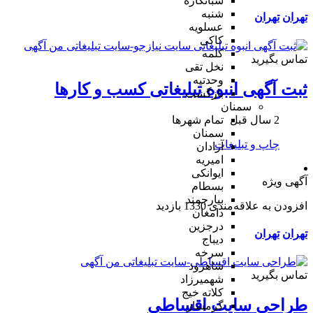
شبانکاره
شنبه
تهران
تهران
عسلویه
کاکی
کلمه
تماس بگیرید
نخل تقی
وحدتیه
ثبت آگهی انبوه تبلیغاتی کسب و کارها
بازگشت
سمنان
2 سال قبل
تمام شهر‌ها
سمنان
چاپ و تبلیغات
آرادان
امیریه
ایوانکی
آگهی ویژه
بسطام
بیارجمند
افزودن به علاقه‌مندی
1330 بازدید
دامغان
درجزین
تهران
تهران
دیباج
سرخه
شاهرود
تماس بگیرید
شهمیرزاد
کلاته خیج
طراحی سایت اقساطی
گرمسار