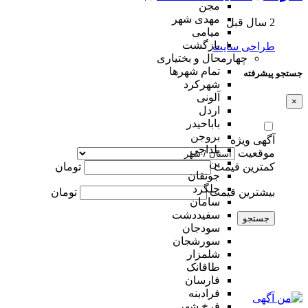
مجن
مهدی شهر
2 سال قبل
میامی
بازگشت
طراحی سایت
چهارمحال و بختیاری
تمام شهر‌ها
جستجو پیشرفته
شهرکرد
آلونی
×
اردل
باباحیدر
بروجن
آگهی ویژه
بلداجی
موقعیت
بن
کمترین قیمت
تومان
جونقان
چلگرد
بیشترین قیمت
تومان
سامان
سفیددشت
جستجو
سودجان
سورشجان
شلمزار
طاقانک
فارسان
فرادبنه
فرخ شهر