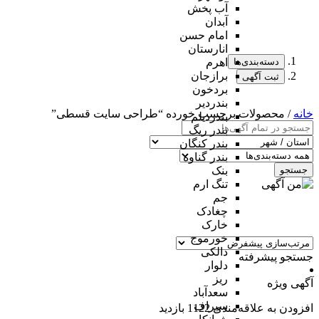
آب پخش
آبدان
امام حسن
انارستان
دسته‌بندی‌ها
اهرم
برازجان
ثبت آگهی
بردخون
بندردیر
خانه
/ محصولات برچسب خورده “طراحی سایت قسطی”
بندردیلم
بندر ریگ
بندر کنگان
بندر گناوه
جستجو
بنک
تنگ ارم
جم
چغادک
خارک
خورموج
دالکی
جستجو پیشرفته
دلوار
ریز
آگهی ویژه
سعدآباد
سیراف
افزودن به علاقه‌مندی
1122 بازدید