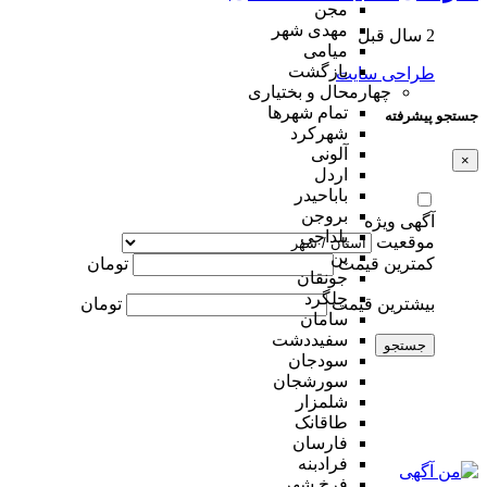
مجن
مهدی شهر
2 سال قبل
میامی
بازگشت
طراحی سایت
چهارمحال و بختیاری
تمام شهر‌ها
جستجو پیشرفته
شهرکرد
آلونی
×
اردل
باباحیدر
بروجن
آگهی ویژه
بلداجی
موقعیت
بن
کمترین قیمت
تومان
جونقان
چلگرد
بیشترین قیمت
تومان
سامان
سفیددشت
جستجو
سودجان
سورشجان
شلمزار
طاقانک
فارسان
فرادبنه
فرخ شهر