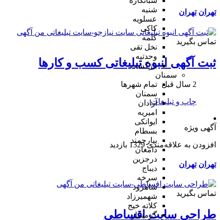
شبانکاره
شنبه
تهران
تهران
عسلویه
کاکی
کلمه
تماس بگیرید
نخل تقی
وحدتیه
ثبت آگهی انبوه تبلیغاتی کسب و کارها
بازگشت
سمنان
2 سال قبل
تمام شهر‌ها
سمنان
چاپ و تبلیغات
آرادان
امیریه
ایوانکی
آگهی ویژه
بسطام
بیارجمند
افزودن به علاقه‌مندی
1329 بازدید
دامغان
درجزین
تهران
تهران
دیباج
سرخه
شاهرود
تماس بگیرید
شهمیرزاد
کلاته خیج
طراحی سایت اقساطی
گرمسار