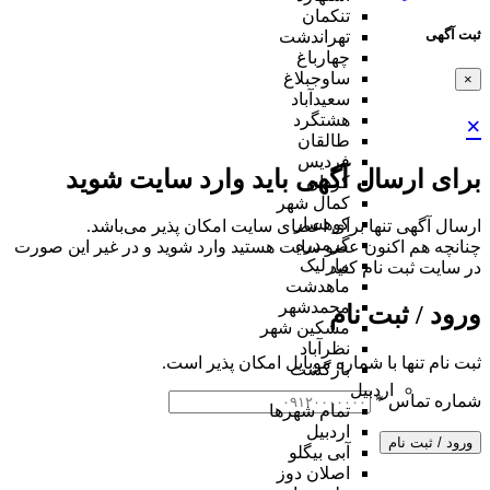
تنکمان
ثبت آگهی
تهراندشت
چهارباغ
ساوجبلاغ
×
سعیدآباد
هشتگرد
×
طالقان
فردیس
برای ارسال آگهی باید وارد سایت شوید
کردان
کمال شهر
کوهسار
ارسال آگهی تنها برای اعضای سایت امکان پذیر می‌باشد.
گرمدره
چنانچه هم‌ اکنون عضو سایت هستید وارد شوید و در غیر این صورت
مارلیک
در سایت ثبت نام کنید
ماهدشت
محمدشهر
ورود / ثبت نام
مشکین شهر
نظرآباد
ثبت نام تنها با شماره موبایل امکان پذیر است.
بازگشت
اردبیل
شماره تماس
*
تمام شهر‌ها
اردبیل
ورود / ثبت نام
آبی بیگلو
اصلان دوز