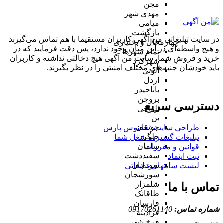
مجن
مهدی شهر
میامی
بازگشت
در سایت تبلیغاتی من آگهی کاربران مستقیما با هم تماس می‌گیرند
چهارمحال و بختیاری
و هیچ واسطه‌ای در این میان وجود ندارد، پس دقت فرمایید که در
تمام شهر‌ها
خرید و فروشِ شما، سایت من آگهی هیچ دخالتی نداشته و کاربران
شهرکرد
باید خودشان جنبه‌های مختلف امنیتی را در نظر بگیرند.
آلونی
اردل
باباحیدر
بروجن
دسترسی سریع
بلداجی
بن
جونقان
طراحی سایت :‌ ققنوس پارس
چلگرد
تبلیغات گسترده شغل شما
سامان
قوانین و مقررات
سفیددشت
ثبت اینماد
سودجان
لیست سایتهای تبلیغاتی
سورشجان
شلمزار
تماس با ما
طاقانک
فارسان
شماره تماس:
09170261140
فرادبنه
فرخ شهر