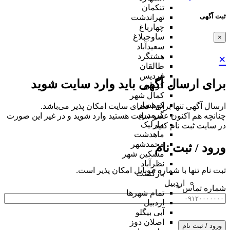
تنکمان
ثبت آگهی
تهراندشت
چهارباغ
ساوجبلاغ
×
سعیدآباد
هشتگرد
×
طالقان
فردیس
برای ارسال آگهی باید وارد سایت شوید
کردان
کمال شهر
کوهسار
ارسال آگهی تنها برای اعضای سایت امکان پذیر می‌باشد.
گرمدره
چنانچه هم‌ اکنون عضو سایت هستید وارد شوید و در غیر این صورت
مارلیک
در سایت ثبت نام کنید
ماهدشت
محمدشهر
ورود / ثبت نام
مشکین شهر
نظرآباد
ثبت نام تنها با شماره موبایل امکان پذیر است.
بازگشت
اردبیل
شماره تماس
*
تمام شهر‌ها
اردبیل
آبی بیگلو
اصلان دوز
ورود / ثبت نام