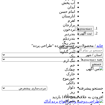
آب پخش
آبدان
امام حسن
انارستان
اهرم
برازجان
دسته‌بندی‌ها
بردخون
ثبت آگهی
بندردیر
بندردیلم
بندر ریگ
خانه
/ محصولات برچسب خورده “طراحی پرده”
بندر کنگان
بندر گناوه
بنک
تنگ ارم
جستجو
جم
چغادک
خارک
خورموج
دالکی
دلوار
جستجو پیشرفته
ریز
سعدآباد
افزودن به علاقه‌مندی
1156 بازدید
سیراف