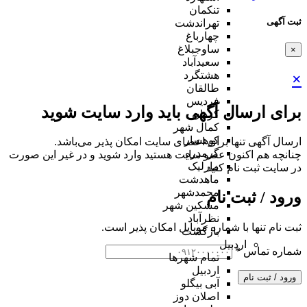
تنکمان
ثبت آگهی
تهراندشت
چهارباغ
ساوجبلاغ
×
سعیدآباد
هشتگرد
×
طالقان
فردیس
برای ارسال آگهی باید وارد سایت شوید
کردان
کمال شهر
کوهسار
ارسال آگهی تنها برای اعضای سایت امکان پذیر می‌باشد.
گرمدره
چنانچه هم‌ اکنون عضو سایت هستید وارد شوید و در غیر این صورت
مارلیک
در سایت ثبت نام کنید
ماهدشت
محمدشهر
ورود / ثبت نام
مشکین شهر
نظرآباد
ثبت نام تنها با شماره موبایل امکان پذیر است.
بازگشت
اردبیل
شماره تماس
*
تمام شهر‌ها
اردبیل
ورود / ثبت نام
آبی بیگلو
اصلان دوز