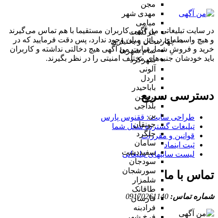
مجن
مهدی شهر
میامی
در سایت تبلیغاتی من آگهی کاربران مستقیما با هم تماس می‌گیرند
بازگشت
و هیچ واسطه‌ای در این میان وجود ندارد، پس دقت فرمایید که در
چهارمحال و بختیاری
خرید و فروشِ شما، سایت من آگهی هیچ دخالتی نداشته و کاربران
تمام شهر‌ها
باید خودشان جنبه‌های مختلف امنیتی را در نظر بگیرند.
شهرکرد
آلونی
اردل
باباحیدر
دسترسی سریع
بروجن
بلداجی
بن
طراحی سایت :‌ ققنوس پارس
جونقان
تبلیغات گسترده شغل شما
چلگرد
قوانین و مقررات
سامان
ثبت اینماد
سفیددشت
لیست سایتهای تبلیغاتی
سودجان
سورشجان
تماس با ما
شلمزار
طاقانک
شماره تماس:
09170261140
فارسان
فرادبنه
فرخ شهر