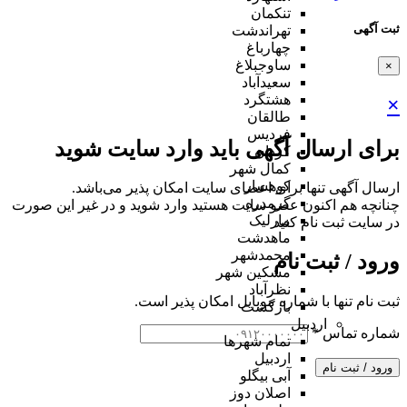
تنکمان
ثبت آگهی
تهراندشت
چهارباغ
ساوجبلاغ
×
سعیدآباد
هشتگرد
×
طالقان
فردیس
برای ارسال آگهی باید وارد سایت شوید
کردان
کمال شهر
کوهسار
ارسال آگهی تنها برای اعضای سایت امکان پذیر می‌باشد.
گرمدره
چنانچه هم‌ اکنون عضو سایت هستید وارد شوید و در غیر این صورت
مارلیک
در سایت ثبت نام کنید
ماهدشت
محمدشهر
ورود / ثبت نام
مشکین شهر
نظرآباد
ثبت نام تنها با شماره موبایل امکان پذیر است.
بازگشت
اردبیل
شماره تماس
*
تمام شهر‌ها
اردبیل
ورود / ثبت نام
آبی بیگلو
اصلان دوز