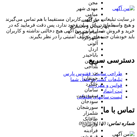
مجن
مهدی شهر
میامی
در سایت تبلیغاتی من آگهی کاربران مستقیما با هم تماس می‌گیرند
بازگشت
و هیچ واسطه‌ای در این میان وجود ندارد، پس دقت فرمایید که در
چهارمحال و بختیاری
خرید و فروشِ شما، سایت من آگهی هیچ دخالتی نداشته و کاربران
تمام شهر‌ها
باید خودشان جنبه‌های مختلف امنیتی را در نظر بگیرند.
شهرکرد
آلونی
اردل
باباحیدر
دسترسی سریع
بروجن
بلداجی
بن
طراحی سایت :‌ ققنوس پارس
جونقان
تبلیغات گسترده شغل شما
چلگرد
قوانین و مقررات
سامان
ثبت اینماد
سفیددشت
لیست سایتهای تبلیغاتی
سودجان
سورشجان
تماس با ما
شلمزار
طاقانک
شماره تماس:
09170261140
فارسان
فرادبنه
فرخ شهر