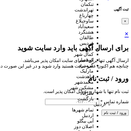
تنکمان
ثبت آگهی
تهراندشت
چهارباغ
ساوجبلاغ
×
سعیدآباد
هشتگرد
×
طالقان
فردیس
برای ارسال آگهی باید وارد سایت شوید
کردان
کمال شهر
کوهسار
ارسال آگهی تنها برای اعضای سایت امکان پذیر می‌باشد.
گرمدره
چنانچه هم‌ اکنون عضو سایت هستید وارد شوید و در غیر این صورت در
مارلیک
ماهدشت
ورود / ثبت نام
محمدشهر
مشکین شهر
ثبت نام تنها با شماره موبایل امکان پذیر است.
نظرآباد
بازگشت
شماره تماس
*
اردبیل
تمام شهر‌ها
ورود / ثبت نام
اردبیل
آبی بیگلو
اصلان دوز