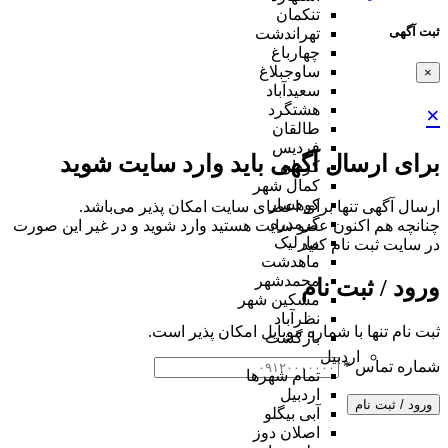
تنکمان
ثبت آگهی
تهراندشت
چهارباغ
ساوجبلاغ
×
سعیدآباد
هشتگرد
×
طالقان
فردیس
برای ارسال آگهی باید وارد سایت شوید
کردان
کمال شهر
کوهسار
ارسال آگهی تنها برای اعضای سایت امکان پذیر می‌باشد.
گرمدره
چنانچه هم‌ اکنون عضو سایت هستید وارد شوید و در غیر این صورت
مارلیک
در سایت ثبت نام کنید
ماهدشت
محمدشهر
ورود / ثبت نام
مشکین شهر
نظرآباد
ثبت نام تنها با شماره موبایل امکان پذیر است.
بازگشت
اردبیل
شماره تماس
*
تمام شهر‌ها
اردبیل
ورود / ثبت نام
آبی بیگلو
اصلان دوز