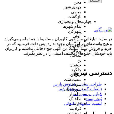
جستجو
مجن
مهدی شهر
میامی
بازگشت
چهارمحال و بختیاری
تمام شهر‌ها
شهرکرد
آلونی
در سایت تبلیغاتی من آگهی کاربران مستقیما با هم تماس می‌گیرند
اردل
و هیچ واسطه‌ای در این میان وجود ندارد، پس دقت فرمایید که در
باباحیدر
خرید و فروشِ شما، سایت من آگهی هیچ دخالتی نداشته و کاربران
بروجن
باید خودشان جنبه‌های مختلف امنیتی را در نظر بگیرند.
بلداجی
بن
جونقان
چلگرد
دسترسی سریع
سامان
سفیددشت
طراحی سایت :‌ ققنوس پارس
سودجان
تبلیغات گسترده شغل شما
سورشجان
قوانین و مقررات
شلمزار
ثبت اینماد
طاقانک
لیست سایتهای تبلیغاتی
فارسان
فرادبنه
فرخ شهر