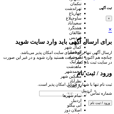
تنکمان
ثبت آگهی
تهراندشت
چهارباغ
ساوجبلاغ
×
سعیدآباد
هشتگرد
×
طالقان
فردیس
برای ارسال آگهی باید وارد سایت شوید
کردان
کمال شهر
کوهسار
ارسال آگهی تنها برای اعضای سایت امکان پذیر می‌باشد.
گرمدره
چنانچه هم‌ اکنون عضو سایت هستید وارد شوید و در غیر این صورت
مارلیک
در سایت ثبت نام کنید
ماهدشت
محمدشهر
ورود / ثبت نام
مشکین شهر
نظرآباد
ثبت نام تنها با شماره موبایل امکان پذیر است.
بازگشت
اردبیل
شماره تماس
*
تمام شهر‌ها
اردبیل
ورود / ثبت نام
آبی بیگلو
اصلان دوز