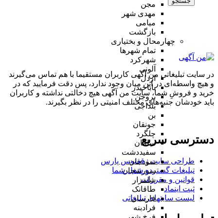
جستجو
مجن
مهدی شهر
میامی
بازگشت
چهارمحال و بختیاری
تمام شهر‌ها
شهرکرد
آلونی
در سایت تبلیغاتی من آگهی کاربران مستقیما با هم تماس می‌گیرند
اردل
و هیچ واسطه‌ای در این میان وجود ندارد، پس دقت فرمایید که در
باباحیدر
خرید و فروشِ شما، سایت من آگهی هیچ دخالتی نداشته و کاربران
بروجن
باید خودشان جنبه‌های مختلف امنیتی را در نظر بگیرند.
بلداجی
بن
جونقان
چلگرد
دسترسی سریع
سامان
سفیددشت
طراحی سایت :‌ ققنوس پارس
سودجان
تبلیغات گسترده شغل شما
سورشجان
قوانین و مقررات
شلمزار
ثبت اینماد
طاقانک
لیست سایتهای تبلیغاتی
فارسان
فرادبنه
فرخ شهر