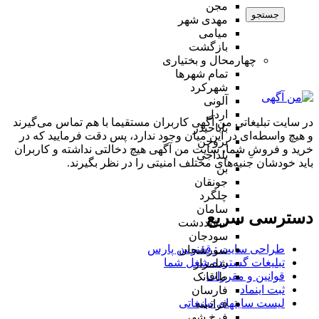
مجن
جستجو
مهدی شهر
میامی
بازگشت
چهارمحال و بختیاری
تمام شهر‌ها
شهرکرد
آلونی
اردل
در سایت تبلیغاتی من آگهی کاربران مستقیما با هم تماس می‌گیرند
باباحیدر
و هیچ واسطه‌ای در این میان وجود ندارد، پس دقت فرمایید که در
بروجن
خرید و فروشِ شما، سایت من آگهی هیچ دخالتی نداشته و کاربران
بلداجی
باید خودشان جنبه‌های مختلف امنیتی را در نظر بگیرند.
بن
جونقان
چلگرد
سامان
دسترسی سریع
سفیددشت
سودجان
طراحی سایت :‌ ققنوس پارس
سورشجان
تبلیغات گسترده شغل شما
شلمزار
قوانین و مقررات
طاقانک
ثبت اینماد
فارسان
لیست سایتهای تبلیغاتی
فرادبنه
فرخ شهر