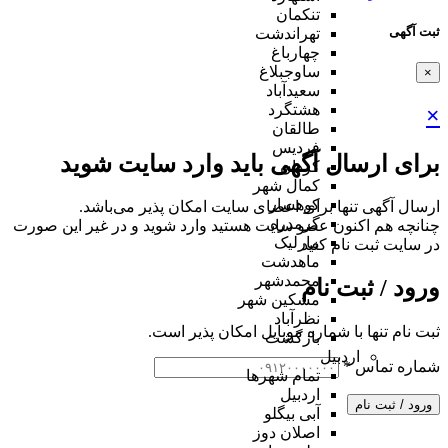
تنکمان
ثبت آگهی
تهراندشت
چهارباغ
ساوجبلاغ
×
سعیدآباد
هشتگرد
×
طالقان
فردیس
برای ارسال آگهی باید وارد سایت شوید
کردان
کمال شهر
کوهسار
ارسال آگهی تنها برای اعضای سایت امکان پذیر می‌باشد.
گرمدره
چنانچه هم‌ اکنون عضو سایت هستید وارد شوید و در غیر این صورت
مارلیک
در سایت ثبت نام کنید
ماهدشت
محمدشهر
ورود / ثبت نام
مشکین شهر
نظرآباد
ثبت نام تنها با شماره موبایل امکان پذیر است.
بازگشت
اردبیل
شماره تماس
*
تمام شهر‌ها
اردبیل
ورود / ثبت نام
آبی بیگلو
اصلان دوز