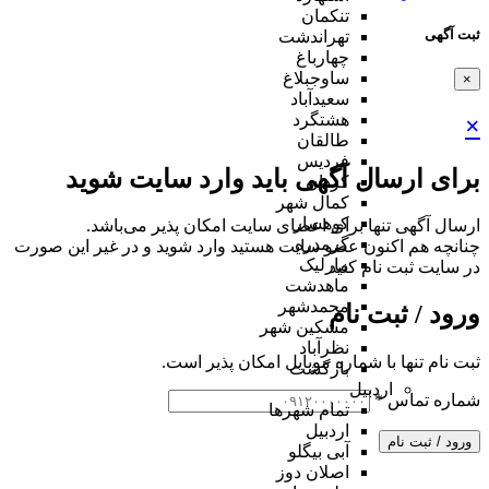
تنکمان
ثبت آگهی
تهراندشت
چهارباغ
ساوجبلاغ
×
سعیدآباد
هشتگرد
×
طالقان
فردیس
برای ارسال آگهی باید وارد سایت شوید
کردان
کمال شهر
کوهسار
ارسال آگهی تنها برای اعضای سایت امکان پذیر می‌باشد.
گرمدره
چنانچه هم‌ اکنون عضو سایت هستید وارد شوید و در غیر این صورت
مارلیک
در سایت ثبت نام کنید
ماهدشت
محمدشهر
ورود / ثبت نام
مشکین شهر
نظرآباد
ثبت نام تنها با شماره موبایل امکان پذیر است.
بازگشت
اردبیل
شماره تماس
*
تمام شهر‌ها
اردبیل
ورود / ثبت نام
آبی بیگلو
اصلان دوز