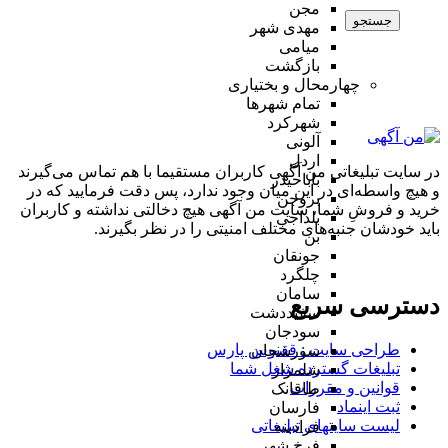
مجن
جستجو
مهدی شهر
میامی
بازگشت
چهارمحال و بختیاری
تمام شهر‌ها
شهرکرد
آلونی
اردل
در سایت تبلیغاتی من آگهی کاربران مستقیما با هم تماس می‌گیرند
باباحیدر
و هیچ واسطه‌ای در این میان وجود ندارد، پس دقت فرمایید که در
بروجن
خرید و فروشِ شما، سایت من آگهی هیچ دخالتی نداشته و کاربران
بلداجی
باید خودشان جنبه‌های مختلف امنیتی را در نظر بگیرند.
بن
جونقان
چلگرد
سامان
دسترسی سریع
سفیددشت
سودجان
طراحی سایت :‌ ققنوس پارس
سورشجان
تبلیغات گسترده شغل شما
شلمزار
قوانین و مقررات
طاقانک
ثبت اینماد
فارسان
لیست سایتهای تبلیغاتی
فرادبنه
فرخ شهر