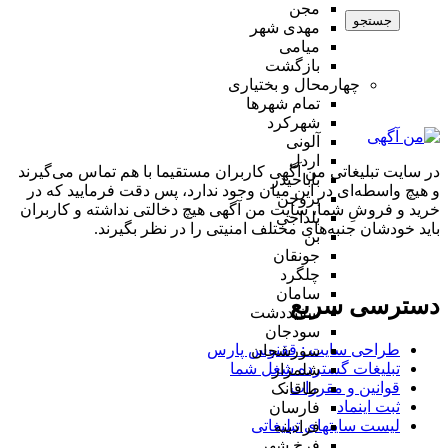
مجن
جستجو
مهدی شهر
میامی
بازگشت
چهارمحال و بختیاری
تمام شهر‌ها
شهرکرد
آلونی
اردل
در سایت تبلیغاتی من آگهی کاربران مستقیما با هم تماس می‌گیرند
باباحیدر
و هیچ واسطه‌ای در این میان وجود ندارد، پس دقت فرمایید که در
بروجن
خرید و فروشِ شما، سایت من آگهی هیچ دخالتی نداشته و کاربران
بلداجی
باید خودشان جنبه‌های مختلف امنیتی را در نظر بگیرند.
بن
جونقان
چلگرد
سامان
دسترسی سریع
سفیددشت
سودجان
طراحی سایت :‌ ققنوس پارس
سورشجان
تبلیغات گسترده شغل شما
شلمزار
قوانین و مقررات
طاقانک
ثبت اینماد
فارسان
لیست سایتهای تبلیغاتی
فرادبنه
فرخ شهر