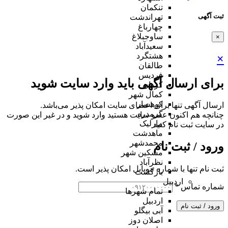
تنکمان
ثبت آگهی
تهراندشت
چهارباغ
ساوجبلاغ
×
سعیدآباد
هشتگرد
×
طالقان
فردیس
برای ارسال آگهی باید وارد سایت شوید
کردان
کمال شهر
کوهسار
ارسال آگهی تنها برای اعضای سایت امکان پذیر می‌باشد.
گرمدره
چنانچه هم‌ اکنون عضو سایت هستید وارد شوید و در غیر این صورت
مارلیک
در سایت ثبت نام کنید
ماهدشت
محمدشهر
ورود / ثبت نام
مشکین شهر
نظرآباد
ثبت نام تنها با شماره موبایل امکان پذیر است.
بازگشت
اردبیل
شماره تماس
*
تمام شهر‌ها
اردبیل
ورود / ثبت نام
آبی بیگلو
اصلان دوز