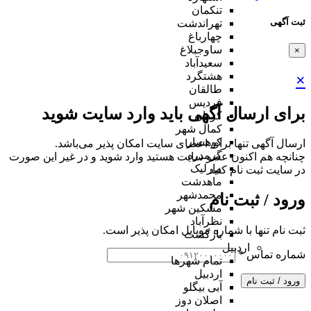
تنکمان
ثبت آگهی
تهراندشت
چهارباغ
ساوجبلاغ
×
سعیدآباد
هشتگرد
×
طالقان
فردیس
برای ارسال آگهی باید وارد سایت شوید
کردان
کمال شهر
کوهسار
ارسال آگهی تنها برای اعضای سایت امکان پذیر می‌باشد.
گرمدره
چنانچه هم‌ اکنون عضو سایت هستید وارد شوید و در غیر این صورت
مارلیک
در سایت ثبت نام کنید
ماهدشت
محمدشهر
ورود / ثبت نام
مشکین شهر
نظرآباد
ثبت نام تنها با شماره موبایل امکان پذیر است.
بازگشت
اردبیل
شماره تماس
*
تمام شهر‌ها
اردبیل
ورود / ثبت نام
آبی بیگلو
اصلان دوز