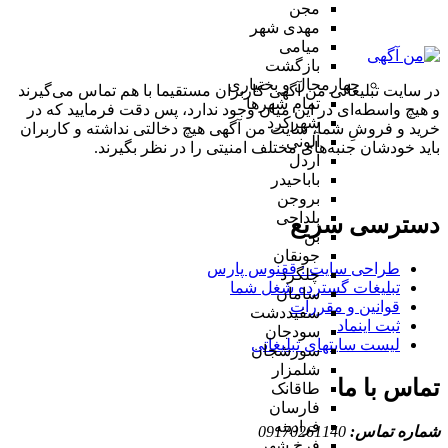
مجن
مهدی شهر
میامی
بازگشت
چهارمحال و بختیاری
در سایت تبلیغاتی من آگهی کاربران مستقیما با هم تماس می‌گیرند
تمام شهر‌ها
و هیچ واسطه‌ای در این میان وجود ندارد، پس دقت فرمایید که در
شهرکرد
خرید و فروشِ شما، سایت من آگهی هیچ دخالتی نداشته و کاربران
آلونی
باید خودشان جنبه‌های مختلف امنیتی را در نظر بگیرند.
اردل
باباحیدر
بروجن
بلداجی
دسترسی سریع
بن
جونقان
طراحی سایت :‌ ققنوس پارس
چلگرد
تبلیغات گسترده شغل شما
سامان
قوانین و مقررات
سفیددشت
ثبت اینماد
سودجان
لیست سایتهای تبلیغاتی
سورشجان
شلمزار
تماس با ما
طاقانک
فارسان
فرادبنه
شماره تماس:
09170261140
فرخ شهر