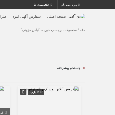
ورود / ثبت نام
علاقه‌مندی ها
صفحه اصلی
سفارش آگهی انبوه
طرا
/ محصولات برچسب خورده “لباس مزونی”
خانه
جستجو پیشرفته
1177 بازدید
البر