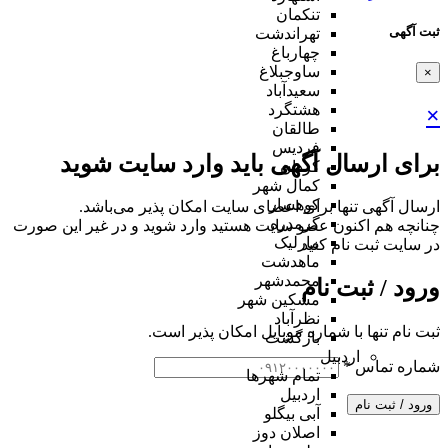
تنکمان
ثبت آگهی
تهراندشت
چهارباغ
ساوجبلاغ
×
سعیدآباد
هشتگرد
×
طالقان
فردیس
برای ارسال آگهی باید وارد سایت شوید
کردان
کمال شهر
کوهسار
ارسال آگهی تنها برای اعضای سایت امکان پذیر می‌باشد.
گرمدره
چنانچه هم‌ اکنون عضو سایت هستید وارد شوید و در غیر این صورت
مارلیک
در سایت ثبت نام کنید
ماهدشت
محمدشهر
ورود / ثبت نام
مشکین شهر
نظرآباد
ثبت نام تنها با شماره موبایل امکان پذیر است.
بازگشت
اردبیل
شماره تماس
*
تمام شهر‌ها
اردبیل
ورود / ثبت نام
آبی بیگلو
اصلان دوز