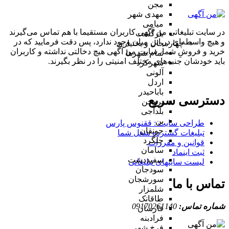
مجن
مهدی شهر
میامی
در سایت تبلیغاتی من آگهی کاربران مستقیما با هم تماس می‌گیرند
بازگشت
و هیچ واسطه‌ای در این میان وجود ندارد، پس دقت فرمایید که در
چهارمحال و بختیاری
خرید و فروشِ شما، سایت من آگهی هیچ دخالتی نداشته و کاربران
تمام شهر‌ها
باید خودشان جنبه‌های مختلف امنیتی را در نظر بگیرند.
شهرکرد
آلونی
اردل
باباحیدر
دسترسی سریع
بروجن
بلداجی
بن
طراحی سایت :‌ ققنوس پارس
جونقان
تبلیغات گسترده شغل شما
چلگرد
قوانین و مقررات
سامان
ثبت اینماد
سفیددشت
لیست سایتهای تبلیغاتی
سودجان
سورشجان
تماس با ما
شلمزار
طاقانک
شماره تماس:
09170261140
فارسان
فرادبنه
فرخ شهر