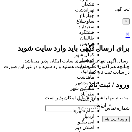
تنکمان
ثبت آگهی
تهراندشت
چهارباغ
ساوجبلاغ
×
سعیدآباد
هشتگرد
×
طالقان
فردیس
برای ارسال آگهی باید وارد سایت شوید
کردان
کمال شهر
کوهسار
ارسال آگهی تنها برای اعضای سایت امکان پذیر می‌باشد.
گرمدره
چنانچه هم‌ اکنون عضو سایت هستید وارد شوید و در غیر این صورت
مارلیک
در سایت ثبت نام کنید
ماهدشت
محمدشهر
ورود / ثبت نام
مشکین شهر
نظرآباد
ثبت نام تنها با شماره موبایل امکان پذیر است.
بازگشت
اردبیل
شماره تماس
*
تمام شهر‌ها
اردبیل
ورود / ثبت نام
آبی بیگلو
اصلان دوز