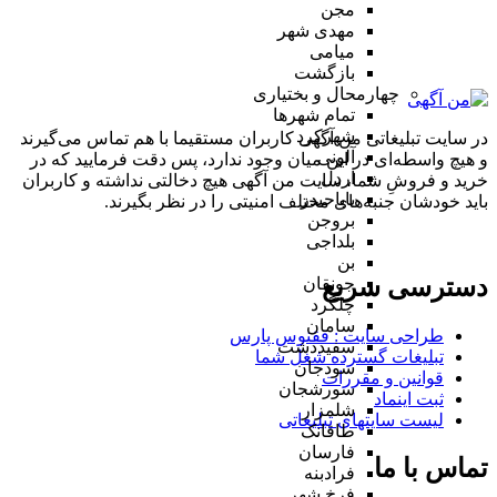
مجن
مهدی شهر
میامی
بازگشت
چهارمحال و بختیاری
تمام شهر‌ها
شهرکرد
در سایت تبلیغاتی من آگهی کاربران مستقیما با هم تماس می‌گیرند
آلونی
و هیچ واسطه‌ای در این میان وجود ندارد، پس دقت فرمایید که در
اردل
خرید و فروشِ شما، سایت من آگهی هیچ دخالتی نداشته و کاربران
باباحیدر
باید خودشان جنبه‌های مختلف امنیتی را در نظر بگیرند.
بروجن
بلداجی
بن
دسترسی سریع
جونقان
چلگرد
سامان
طراحی سایت :‌ ققنوس پارس
سفیددشت
تبلیغات گسترده شغل شما
سودجان
قوانین و مقررات
سورشجان
ثبت اینماد
شلمزار
لیست سایتهای تبلیغاتی
طاقانک
فارسان
تماس با ما
فرادبنه
فرخ شهر