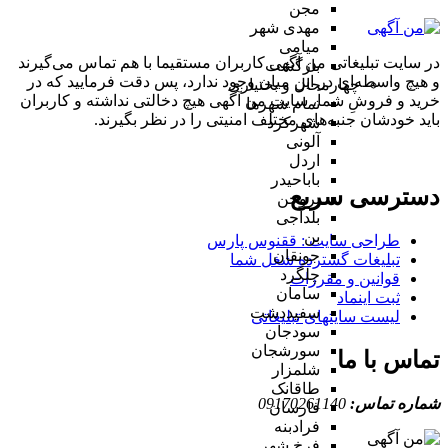
مجن
مهدی شهر
میامی
در سایت تبلیغاتی من آگهی کاربران مستقیما با هم تماس می‌گیرند
بازگشت
و هیچ واسطه‌ای در این میان وجود ندارد، پس دقت فرمایید که در
چهارمحال و بختیاری
خرید و فروشِ شما، سایت من آگهی هیچ دخالتی نداشته و کاربران
تمام شهر‌ها
باید خودشان جنبه‌های مختلف امنیتی را در نظر بگیرند.
شهرکرد
آلونی
اردل
باباحیدر
دسترسی سریع
بروجن
بلداجی
بن
طراحی سایت :‌ ققنوس پارس
جونقان
تبلیغات گسترده شغل شما
چلگرد
قوانین و مقررات
سامان
ثبت اینماد
سفیددشت
لیست سایتهای تبلیغاتی
سودجان
سورشجان
تماس با ما
شلمزار
طاقانک
شماره تماس:
09170261140
فارسان
فرادبنه
فرخ شهر