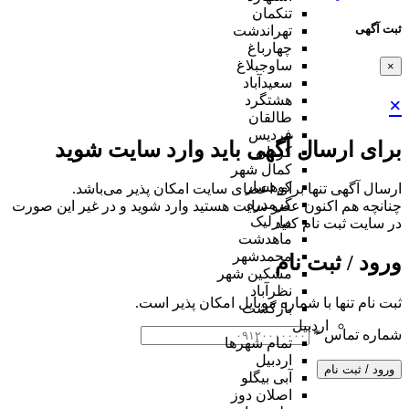
تنکمان
ثبت آگهی
تهراندشت
چهارباغ
ساوجبلاغ
×
سعیدآباد
هشتگرد
×
طالقان
فردیس
برای ارسال آگهی باید وارد سایت شوید
کردان
کمال شهر
کوهسار
ارسال آگهی تنها برای اعضای سایت امکان پذیر می‌باشد.
گرمدره
چنانچه هم‌ اکنون عضو سایت هستید وارد شوید و در غیر این صورت
مارلیک
در سایت ثبت نام کنید
ماهدشت
محمدشهر
ورود / ثبت نام
مشکین شهر
نظرآباد
ثبت نام تنها با شماره موبایل امکان پذیر است.
بازگشت
اردبیل
شماره تماس
*
تمام شهر‌ها
اردبیل
ورود / ثبت نام
آبی بیگلو
اصلان دوز