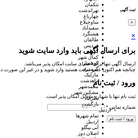
تنکمان
ثبت آگهی
تهراندشت
چهارباغ
ساوجبلاغ
×
سعیدآباد
هشتگرد
×
طالقان
فردیس
برای ارسال آگهی باید وارد سایت شوید
کردان
کمال شهر
کوهسار
ارسال آگهی تنها برای اعضای سایت امکان پذیر می‌باشد.
گرمدره
چنانچه هم‌ اکنون عضو سایت هستید وارد شوید و در غیر این صورت در
مارلیک
ماهدشت
ورود / ثبت نام
محمدشهر
مشکین شهر
ثبت نام تنها با شماره موبایل امکان پذیر است.
نظرآباد
بازگشت
شماره تماس
*
اردبیل
تمام شهر‌ها
ورود / ثبت نام
اردبیل
آبی بیگلو
اصلان دوز