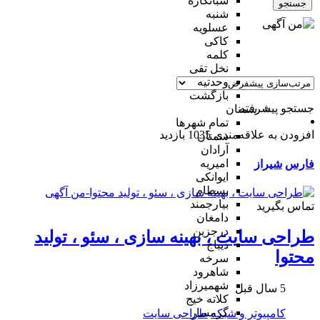
شبانکاره
جستجو
شنبه
عسلویه
کاکی
کلمه
نخل تقی
وحدتیه
بازگشت
جستجو پیشرفته
سمنان
تمام شهر‌ها
افزودن به علاقه‌مندی
1035 بازدید
سمنان
آرادان
امیریه
فارس
شیراز
ایوانکی
بسطام
بیارجمند
تماس بگیرید
دامغان
درجزین
طراحی سایت ، بهینه سازی ، سئو ، تولید
دیباج
محتوا
سرخه
شاهرود
شهمیرزاد
5 سال قبل
کلاته خیج
گرمسار
کامپیوتر و شبکه
طراحی سایت