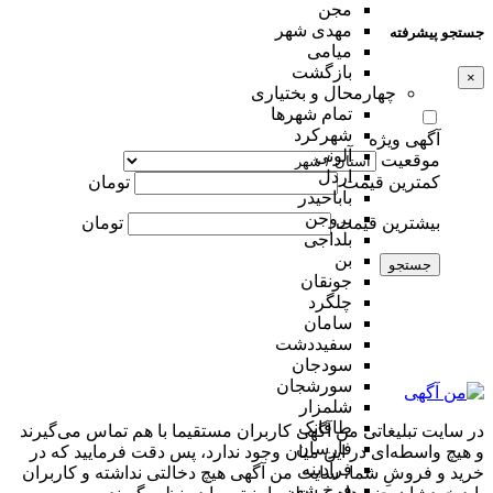
مجن
مهدی شهر
جستجو پیشرفته
میامی
بازگشت
×
چهارمحال و بختیاری
تمام شهر‌ها
شهرکرد
آگهی ویژه
آلونی
موقعیت
اردل
کمترین قیمت
تومان
باباحیدر
بروجن
بیشترین قیمت
تومان
بلداجی
بن
جستجو
جونقان
چلگرد
سامان
سفیددشت
سودجان
سورشجان
شلمزار
طاقانک
در سایت تبلیغاتی من آگهی کاربران مستقیما با هم تماس می‌گیرند
فارسان
و هیچ واسطه‌ای در این میان وجود ندارد، پس دقت فرمایید که در
فرادبنه
خرید و فروشِ شما، سایت من آگهی هیچ دخالتی نداشته و کاربران
فرخ شهر