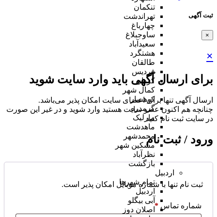
تنکمان
ثبت آگهی
تهراندشت
چهارباغ
ساوجبلاغ
×
سعیدآباد
هشتگرد
×
طالقان
فردیس
برای ارسال آگهی باید وارد سایت شوید
کردان
کمال شهر
کوهسار
ارسال آگهی تنها برای اعضای سایت امکان پذیر می‌باشد.
گرمدره
چنانچه هم‌ اکنون عضو سایت هستید وارد شوید و در غیر این صورت
مارلیک
در سایت ثبت نام کنید
ماهدشت
محمدشهر
ورود / ثبت نام
مشکین شهر
نظرآباد
بازگشت
اردبیل
تمام شهر‌ها
ثبت نام تنها با شماره موبایل امکان پذیر است.
اردبیل
آبی بیگلو
شماره تماس
*
اصلان دوز