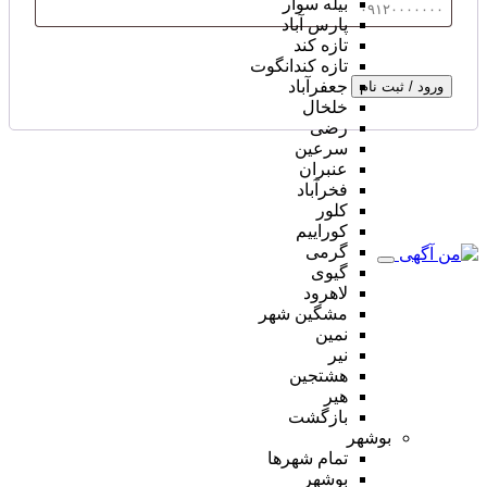
بیله سوار
پارس آباد
تازه کند
تازه کندانگوت
جعفرآباد
ورود / ثبت نام
خلخال
رضی
سرعین
عنبران
فخرآباد
کلور
کوراییم
گرمی
گیوی
لاهرود
مشگین شهر
نمین
نیر
هشتجین
هیر
بازگشت
بوشهر
تمام شهر‌ها
بوشهر