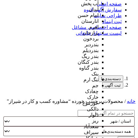
آب پخش
صفحه اصلی
آبدان
سفارش آگهی انبوه
امام حسن
طراحی سایت
انارستان
ثبت اینماد
اهرم
صفحه اختصاصی مشاغل
برازجان
لیست سایتهای تبلیغاتی
بردخون
بندردیر
بندردیلم
بندر ریگ
بندر کنگان
بندر گناوه
بنک
دسته‌بندی‌ها
تنگ ارم
ثبت آگهی
جم
چغادک
خارک
خانه
/ محصولات برچسب خورده “مشاوره کسب و کار در شیراز”
خورموج
دالکی
دلوار
ریز
سعدآباد
سیراف