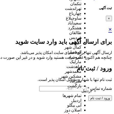
تنکمان
ثبت آگهی
تهراندشت
چهارباغ
ساوجبلاغ
×
سعیدآباد
هشتگرد
×
طالقان
فردیس
برای ارسال آگهی باید وارد سایت شوید
کردان
کمال شهر
کوهسار
ارسال آگهی تنها برای اعضای سایت امکان پذیر می‌باشد.
گرمدره
چنانچه هم‌ اکنون عضو سایت هستید وارد شوید و در غیر این صورت در
مارلیک
ماهدشت
ورود / ثبت نام
محمدشهر
مشکین شهر
ثبت نام تنها با شماره موبایل امکان پذیر است.
نظرآباد
بازگشت
شماره تماس
*
اردبیل
تمام شهر‌ها
ورود / ثبت نام
اردبیل
آبی بیگلو
اصلان دوز