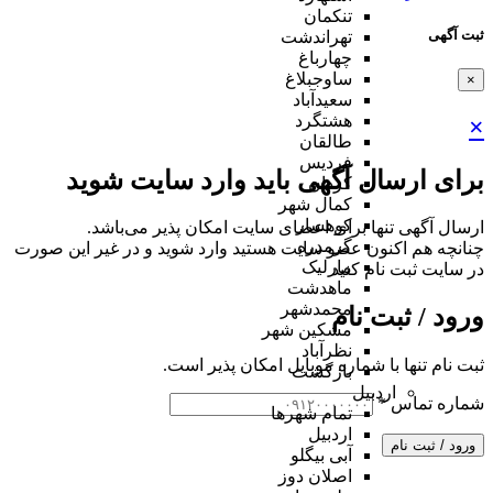
تنکمان
ثبت آگهی
تهراندشت
چهارباغ
ساوجبلاغ
×
سعیدآباد
هشتگرد
×
طالقان
فردیس
برای ارسال آگهی باید وارد سایت شوید
کردان
کمال شهر
کوهسار
ارسال آگهی تنها برای اعضای سایت امکان پذیر می‌باشد.
گرمدره
چنانچه هم‌ اکنون عضو سایت هستید وارد شوید و در غیر این صورت
مارلیک
در سایت ثبت نام کنید
ماهدشت
محمدشهر
ورود / ثبت نام
مشکین شهر
نظرآباد
ثبت نام تنها با شماره موبایل امکان پذیر است.
بازگشت
اردبیل
شماره تماس
*
تمام شهر‌ها
اردبیل
ورود / ثبت نام
آبی بیگلو
اصلان دوز