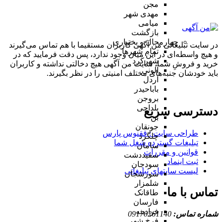
مجن
مهدی شهر
میامی
بازگشت
چهارمحال و بختیاری
در سایت تبلیغاتی من آگهی کاربران مستقیما با هم تماس می‌گیرند
تمام شهر‌ها
و هیچ واسطه‌ای در این میان وجود ندارد، پس دقت فرمایید که در
شهرکرد
خرید و فروشِ شما، سایت من آگهی هیچ دخالتی نداشته و کاربران
آلونی
باید خودشان جنبه‌های مختلف امنیتی را در نظر بگیرند.
اردل
باباحیدر
بروجن
بلداجی
دسترسی سریع
بن
جونقان
طراحی سایت :‌ ققنوس پارس
چلگرد
تبلیغات گسترده شغل شما
سامان
قوانین و مقررات
سفیددشت
ثبت اینماد
سودجان
لیست سایتهای تبلیغاتی
سورشجان
شلمزار
تماس با ما
طاقانک
فارسان
فرادبنه
شماره تماس:
09170261140
فرخ شهر