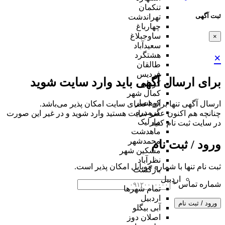
تنکمان
ثبت آگهی
تهراندشت
چهارباغ
ساوجبلاغ
×
سعیدآباد
هشتگرد
×
طالقان
فردیس
برای ارسال آگهی باید وارد سایت شوید
کردان
کمال شهر
کوهسار
ارسال آگهی تنها برای اعضای سایت امکان پذیر می‌باشد.
گرمدره
چنانچه هم‌ اکنون عضو سایت هستید وارد شوید و در غیر این صورت
مارلیک
در سایت ثبت نام کنید
ماهدشت
محمدشهر
ورود / ثبت نام
مشکین شهر
نظرآباد
ثبت نام تنها با شماره موبایل امکان پذیر است.
بازگشت
اردبیل
شماره تماس
*
تمام شهر‌ها
اردبیل
ورود / ثبت نام
آبی بیگلو
اصلان دوز