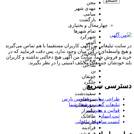
جستجو
مجن
مهدی شهر
میامی
بازگشت
چهارمحال و بختیاری
تمام شهر‌ها
شهرکرد
آلونی
در سایت تبلیغاتی من آگهی کاربران مستقیما با هم تماس می‌گیرند
اردل
و هیچ واسطه‌ای در این میان وجود ندارد، پس دقت فرمایید که در
باباحیدر
خرید و فروشِ شما، سایت من آگهی هیچ دخالتی نداشته و کاربران
بروجن
باید خودشان جنبه‌های مختلف امنیتی را در نظر بگیرند.
بلداجی
بن
جونقان
چلگرد
دسترسی سریع
سامان
سفیددشت
طراحی سایت :‌ ققنوس پارس
سودجان
تبلیغات گسترده شغل شما
سورشجان
قوانین و مقررات
شلمزار
ثبت اینماد
طاقانک
لیست سایتهای تبلیغاتی
فارسان
فرادبنه
فرخ شهر