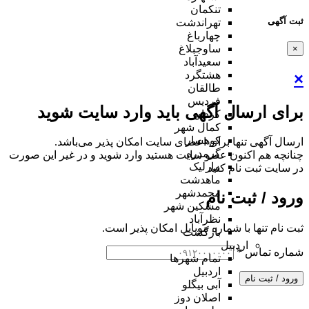
تنکمان
ثبت آگهی
تهراندشت
چهارباغ
ساوجبلاغ
×
سعیدآباد
هشتگرد
×
طالقان
فردیس
برای ارسال آگهی باید وارد سایت شوید
کردان
کمال شهر
کوهسار
ارسال آگهی تنها برای اعضای سایت امکان پذیر می‌باشد.
گرمدره
چنانچه هم‌ اکنون عضو سایت هستید وارد شوید و در غیر این صورت
مارلیک
در سایت ثبت نام کنید
ماهدشت
محمدشهر
ورود / ثبت نام
مشکین شهر
نظرآباد
ثبت نام تنها با شماره موبایل امکان پذیر است.
بازگشت
اردبیل
شماره تماس
*
تمام شهر‌ها
اردبیل
ورود / ثبت نام
آبی بیگلو
اصلان دوز