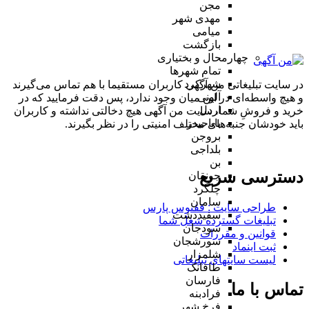
مجن
مهدی شهر
میامی
بازگشت
چهارمحال و بختیاری
تمام شهر‌ها
شهرکرد
در سایت تبلیغاتی من آگهی کاربران مستقیما با هم تماس می‌گیرند
آلونی
و هیچ واسطه‌ای در این میان وجود ندارد، پس دقت فرمایید که در
اردل
خرید و فروشِ شما، سایت من آگهی هیچ دخالتی نداشته و کاربران
باباحیدر
باید خودشان جنبه‌های مختلف امنیتی را در نظر بگیرند.
بروجن
بلداجی
بن
دسترسی سریع
جونقان
چلگرد
سامان
طراحی سایت :‌ ققنوس پارس
سفیددشت
تبلیغات گسترده شغل شما
سودجان
قوانین و مقررات
سورشجان
ثبت اینماد
شلمزار
لیست سایتهای تبلیغاتی
طاقانک
فارسان
تماس با ما
فرادبنه
فرخ شهر