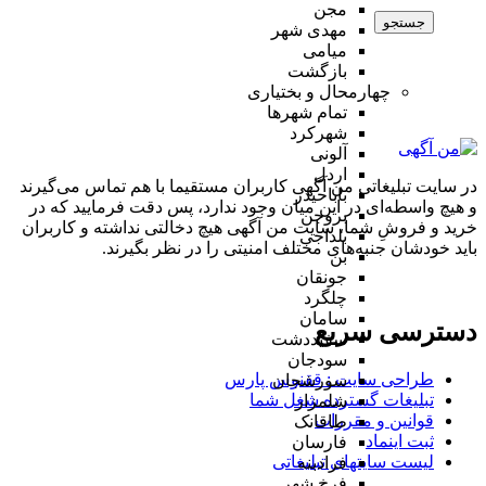
مجن
جستجو
مهدی شهر
میامی
بازگشت
چهارمحال و بختیاری
تمام شهر‌ها
شهرکرد
آلونی
اردل
در سایت تبلیغاتی من آگهی کاربران مستقیما با هم تماس می‌گیرند
باباحیدر
و هیچ واسطه‌ای در این میان وجود ندارد، پس دقت فرمایید که در
بروجن
خرید و فروشِ شما، سایت من آگهی هیچ دخالتی نداشته و کاربران
بلداجی
باید خودشان جنبه‌های مختلف امنیتی را در نظر بگیرند.
بن
جونقان
چلگرد
سامان
دسترسی سریع
سفیددشت
سودجان
طراحی سایت :‌ ققنوس پارس
سورشجان
تبلیغات گسترده شغل شما
شلمزار
قوانین و مقررات
طاقانک
ثبت اینماد
فارسان
لیست سایتهای تبلیغاتی
فرادبنه
فرخ شهر