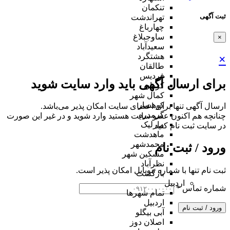
تنکمان
ثبت آگهی
تهراندشت
چهارباغ
ساوجبلاغ
×
سعیدآباد
هشتگرد
×
طالقان
فردیس
برای ارسال آگهی باید وارد سایت شوید
کردان
کمال شهر
کوهسار
ارسال آگهی تنها برای اعضای سایت امکان پذیر می‌باشد.
گرمدره
چنانچه هم‌ اکنون عضو سایت هستید وارد شوید و در غیر این صورت
مارلیک
در سایت ثبت نام کنید
ماهدشت
محمدشهر
ورود / ثبت نام
مشکین شهر
نظرآباد
ثبت نام تنها با شماره موبایل امکان پذیر است.
بازگشت
اردبیل
شماره تماس
*
تمام شهر‌ها
اردبیل
ورود / ثبت نام
آبی بیگلو
اصلان دوز