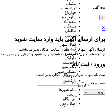
تنکمان
ثبت آگهی
تهراندشت
چهارباغ
ساوجبلاغ
×
سعیدآباد
هشتگرد
×
طالقان
فردیس
برای ارسال آگهی باید وارد سایت شوید
کردان
کمال شهر
کوهسار
ارسال آگهی تنها برای اعضای سایت امکان پذیر می‌باشد.
گرمدره
چنانچه هم‌ اکنون عضو سایت هستید وارد شوید و در غیر این صورت در
مارلیک
ماهدشت
ورود / ثبت نام
محمدشهر
مشکین شهر
ثبت نام تنها با شماره موبایل امکان پذیر است.
نظرآباد
بازگشت
شماره تماس
*
اردبیل
تمام شهر‌ها
ورود / ثبت نام
اردبیل
آبی بیگلو
اصلان دوز