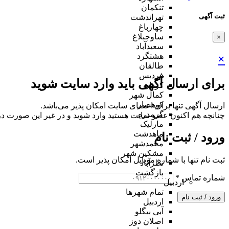
تنکمان
ثبت آگهی
تهراندشت
چهارباغ
ساوجبلاغ
×
سعیدآباد
هشتگرد
×
طالقان
فردیس
برای ارسال آگهی باید وارد سایت شوید
کردان
کمال شهر
کوهسار
ارسال آگهی تنها برای اعضای سایت امکان پذیر می‌باشد.
گرمدره
چنانچه هم‌ اکنون عضو سایت هستید وارد شوید و در غیر این صورت در
مارلیک
ماهدشت
ورود / ثبت نام
محمدشهر
مشکین شهر
ثبت نام تنها با شماره موبایل امکان پذیر است.
نظرآباد
بازگشت
شماره تماس
*
اردبیل
تمام شهر‌ها
ورود / ثبت نام
اردبیل
آبی بیگلو
اصلان دوز