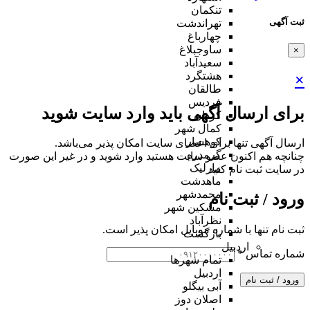
تنکمان
ثبت آگهی
تهراندشت
چهارباغ
ساوجبلاغ
×
سعیدآباد
هشتگرد
×
طالقان
فردیس
برای ارسال آگهی باید وارد سایت شوید
کردان
کمال شهر
کوهسار
ارسال آگهی تنها برای اعضای سایت امکان پذیر می‌باشد.
گرمدره
چنانچه هم‌ اکنون عضو سایت هستید وارد شوید و در غیر این صورت
مارلیک
در سایت ثبت نام کنید
ماهدشت
محمدشهر
ورود / ثبت نام
مشکین شهر
نظرآباد
ثبت نام تنها با شماره موبایل امکان پذیر است.
بازگشت
اردبیل
شماره تماس
*
تمام شهر‌ها
اردبیل
ورود / ثبت نام
آبی بیگلو
اصلان دوز