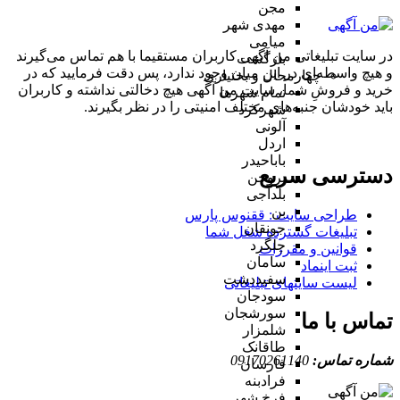
مجن
مهدی شهر
میامی
در سایت تبلیغاتی من آگهی کاربران مستقیما با هم تماس می‌گیرند
بازگشت
و هیچ واسطه‌ای در این میان وجود ندارد، پس دقت فرمایید که در
چهارمحال و بختیاری
خرید و فروشِ شما، سایت من آگهی هیچ دخالتی نداشته و کاربران
تمام شهر‌ها
باید خودشان جنبه‌های مختلف امنیتی را در نظر بگیرند.
شهرکرد
آلونی
اردل
باباحیدر
دسترسی سریع
بروجن
بلداجی
بن
طراحی سایت :‌ ققنوس پارس
جونقان
تبلیغات گسترده شغل شما
چلگرد
قوانین و مقررات
سامان
ثبت اینماد
سفیددشت
لیست سایتهای تبلیغاتی
سودجان
سورشجان
تماس با ما
شلمزار
طاقانک
شماره تماس:
09170261140
فارسان
فرادبنه
فرخ شهر